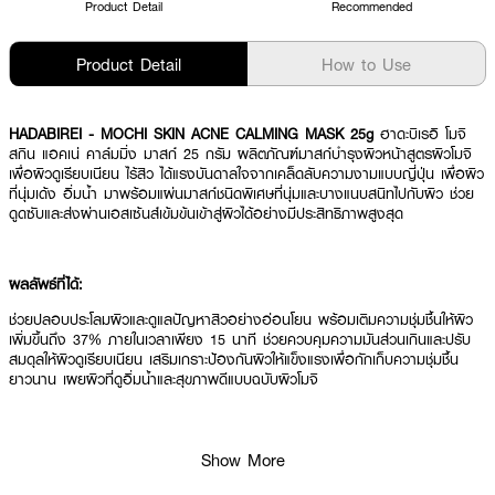
Product Detail
Recommended
Product Detail
How to Use
HADABIREI - MOCHI SKIN ACNE CALMING MASK
25g
ฮาดะบิเรอิ โมจิ
สกิน แอคเน่ คาล์มมิ่ง มาสก์ 25 กรัม ผลิตภัณฑ์มาสก์บำรุงผิวหน้าสูตรผิวโมจิ
เพื่อผิวดูเรียบเนียน ไร้สิว ได้แรงบันดาลใจจากเคล็ดลับความงามแบบญี่ปุ่น เพื่อผิว
ที่นุ่มเด้ง อิ่มน้ำ มาพร้อมแผ่นมาสก์ชนิดพิเศษที่นุ่มและบางแนบสนิทไปกับผิว ช่วย
ดูดซับและส่งผ่านเอสเซ้นส์เข้มข้นเข้าสู่ผิวได้อย่างมีประสิทธิภาพสูงสุด
ผลลัพธ์ที่ได้:
ช่วยปลอบประโลมผิวและดูแลปัญหาสิวอย่างอ่อนโยน พร้อมเติมความชุ่มชื้นให้ผิว
เพิ่มขึ้นถึง 37% ภายในเวลาเพียง 15 นาที ช่วยควบคุมความมันส่วนเกินและปรับ
สมดุลให้ผิวดูเรียบเนียน เสริมเกราะป้องกันผิวให้แข็งแรงเพื่อกักเก็บความชุ่มชื้น
ยาวนาน เผยผิวที่ดูอิ่มน้ำและสุขภาพดีแบบฉบับผิวโมจิ
● ฮาดะบิเรอิ โมจิ สกิน แอคเน่ คาล์มมิ่ง มาสก์
Show More
● สูตรผิวโมจิเพื่อผิวดูเรียบเนียน ไร้สิว และดูอิ่มน้ำ