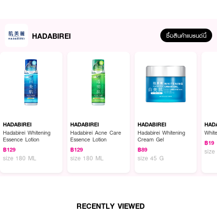
● แผ่นมาสก์นุ่มบางพิเศษแนบสนิทผิว ช่วยเพิ่มความชุ่มชื้นให้ผิว 37% ภายใน 15
นาที
HADABIREI
● ผสาน Babycolla, Retinyl Linoleate และ Kiku Flower บำรุงผิวให้นุ่มเด้ง
ซื้อสินค้าแบรนด์นี้
จากญี่ปุ่น
● สารสกัด Rhodyssey จากมอส ช่วยฟื้นฟูและเติมน้ำให้ผิวอย่างล้ำลึก
● Centella Asiatica, Tea Tree Oil และ Evermat ช่วยปลอบประโลมผิวและคุม
ความมัน
● Ceramide 5X เสริมเกราะป้องกันผิวให้แข็งแรงและกักเก็บความชุ่มชื้น
● เลขที่จดแจ้ง 74-1-6900000277
HADABIREI
HADABIREI
HADABIREI
HAD
Hadabirei Whitening
Hadabirei Acne Care
Hadabirei Whitening
Whit
Essence Lotion
Essence Lotion
Cream Gel
฿19
How To Use:
฿129
฿129
฿89
size
size 180 ML
size 180 ML
size 45 G
● หลังจากทำความสะอาดผิวหน้า วางแผ่นมาสก์ทิ้งไว้ประมาณ 15-20 นาที
● ดึงแผ่นมาสก์ออกแล้วนวดเบาๆ ให้เอสเซ้นส์ซึมเข้าสู่ผิวโดยไม่ต้องล้างออก
RECENTLY VIEWED
Active Ingredients: