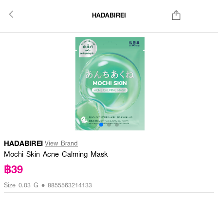
HADABIREI
HADABIREI
View Brand
Mochi Skin Acne Calming Mask
฿39
Size 0.03 G • 8855563214133