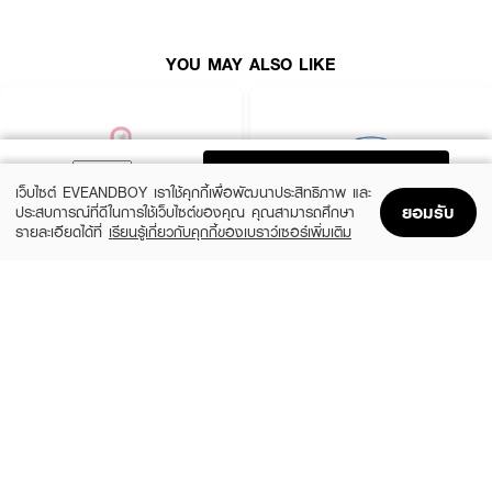
Active Ingredients:
Acetyl Hexapeptide-8, Natori Collagen 9X, Vitamin E, Ceramide 5X
YOU MAY ALSO LIKE
(NP, NS, EOP, AP, EOS), Babycolla (Dianthus Caryophyllus Flower
Extract), Retinyl Linoleate, Kiku Flower (Chrysanthemum Morifolium
Flower Extract), Rhodyssey (Hydrolyzed Rhodophyceae Extract)
ADD TO BAG
FAQ:
เว็บไซต์ EVEANDBOY เราใช้คุกกี้เพื่อพัฒนาประสิทธิภาพ และ
ยอมรับ
ประสบการณ์ที่ดีในการใช้เว็บไซต์ของคุณ คุณสามารถศึกษา
● ช่วยเรื่องริ้วรอยได้จริงไหมคะ? ช่วยได้ดีมากค่ะ เพราะมีส่วนผสมของ Acetyl
รายละเอียดได้ที่
เรียนรู้เกี่ยวกับคุกกี้ของเบราว์เซอร์เพิ่มเติม
Hexapeptide-8 และ Collagen ถึง 9 ชนิด ที่เน้นการเติมเต็มร่องริ้วรอยและบำรุง
Home
Home
Promotions
Promotions
Shopping Bag
Shopping Bag
Account
Account
ให้ผิวดูอิ่มฟูเรียบเนียนค่ะ
● ผิวแพ้ง่ายใช้ได้ไหมคะ? ผลิตภัณฑ์มีส่วนประกอบของ Ceramide 5X และสาร
ROJUKISS
BANOBAGI
สกัดจากธรรมชาติที่ช่วยเสริมเกาะป้องกันผิวให้แข็งแรง พร้อมทั้งเติมความชุ่มชื้น
5X Intensive Mask
Vita Genic Jelly Mask
อย่างอ่อนโยน จึงเหมาะสำหรับการบำรุงผิวให้ดูสุขภาพดีค่ะ
(47%)
฿69
฿49
฿92
5 Variations
7 Variations
● ต้องมาสก์ทิ้งไว้นานแค่ไหน? แนะนำให้วางแผ่นมาสก์ทิ้งไว้ประมาณ 15-20 นาที
เพื่อให้ผิวได้รับความชุ่มชื้นและสารสกัดเข้มข้นอย่างเต็มที่ค่ะ
คืนความกระชับและอ่อนเยาว์ให้ผิวอิ่มน้ำแบบผิวโมจิ 🧸💖 ผิวเรียบเนียนนุ่มเด้ง
มั่นใจไปกับ HADABIREI