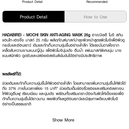
Product Detail
Recommended
Product Detail
How to Use
HADABIREI - MOCHI SKIN ANTI-AGING MASK 25g
ฮาดะบิเรอิ โมจิ สกิน
แอนไท-เอจจิ้ง มาสก์ 25 กรัม ผลิตภัณฑ์มาสก์บำรุงผิวหน้าสูตรผิวโมจิเพื่อผิวดู
กระชับและอ่อนเยาว์ เติมและกักเก็บความชุ่มชื้นอย่างล้ำลึก ได้แรงบันดาลใจจาก
เคล็ดลับความงามแบบญี่ปุ่น เพื่อผิวโมจินุ่มเด้ง อิ่มน้ำ แผ่นมาสก์พิเศษนุ่ม บาง
แนบสนิทผิว ดูดซับและปล่อยเอสเซ้นส์เข้มข้นได้อย่างมีประสิทธิภาพ
ผลลัพธ์ที่ได้:
ช่วยเติมและกักเก็บความชุ่มชื้นให้ผิวอย่างล้ำลึก โดยสามารถเพิ่มความชุ่มชื้นให้ผิวได้
ถึง 37% ภายในเวลาเพียง 15 นาที* ช่วยเติมเต็มร่องริ้วรอยและเสริมคอลลาเจน
ให้ผิวดูอิ่มฟู เรียบเนียน และนุ่มเด้ง พร้อมทั้งเสริมเกราะป้องกันผิวให้แข็งแรงเพื่อ
กักเก็บความชุ่มชื้นได้ยาวนาน เผยผิวที่แลดูอ่อนเยาว์และมีสุขภาพดีแบบผิวโมจิ
อย่างเป็นธรรมชาติ
Show More
● ฮาดะบิเรอิ โมจิ สกิน แอนไท-เอจจิ้ง มาสก์