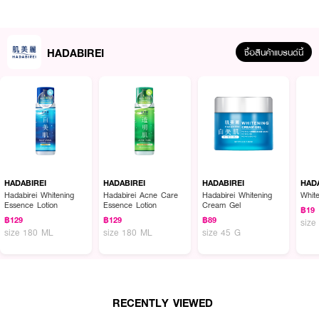
● สูตรเพื่อผิวดูกระชับ อ่อนเยาว์ และนุ่มเด้งแบบผิวโมจิ
● แผ่นมาสก์นุ่มบางพิเศษแนบสนิทผิว ช่วยเพิ่มความชุ่มชื้นให้ผิว 37% ภายใน 15
นาที
HADABIREI
ซื้อสินค้าแบรนด์นี้
● ผสาน Acetyl Hexapeptide-8 และ Natori Collagen 9X ช่วยเติมเต็มร่องริ้ว
รอยและให้ผิวอิ่มฟู
● มี Babycolla, Retinyl Linoleate และ Kiku Flower จากญี่ปุ่น ช่วยให้ผิวเรียบ
เนียนและแข็งแรง
● สารสกัด Rhodyssey จากมอส ช่วยฟื้นฟูและเติมน้ำให้ผิวอย่างล้ำลึก
● Ceramide 5X เสริมเกราะป้องกันผิวและล็อกความชุ่มชื้นยาวนาน
● เลขที่จดแจ้ง 74-1-6900000276
HADABIREI
HADABIREI
HADABIREI
HAD
Hadabirei Whitening
Hadabirei Acne Care
Hadabirei Whitening
Whit
Essence Lotion
Essence Lotion
Cream Gel
฿19
฿129
฿129
฿89
size
How To Use:
size 180 ML
size 180 ML
size 45 G
● หลังจากทำความสะอาดผิวหน้า วางแผ่นมาสก์ทิ้งไว้ประมาณ 15-20 นาที
● ดึงแผ่นมาสก์ออกแล้วใช้ปลายนิ้วนวดเบาๆ เพื่อให้เอสเซ้นส์ซึมซาบสู่ผิวโดยไม่
ต้องล้างออก
RECENTLY VIEWED