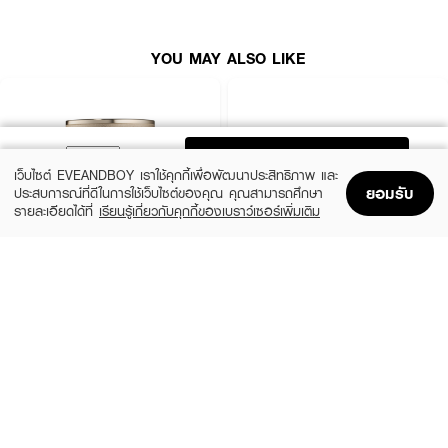
YOU MAY ALSO LIKE
ADD TO BAG
เว็บไซต์ EVEANDBOY เราใช้คุกกี้เพื่อพัฒนาประสิทธิภาพ และ
ยอมรับ
ประสบการณ์ที่ดีในการใช้เว็บไซต์ของคุณ คุณสามารถศึกษา
รายละเอียดได้ที่
เรียนรู้เกี่ยวกับคุกกี้ของเบราว์เซอร์เพิ่มเติม
Home
Home
Promotions
Promotions
Shopping Bag
Shopping Bag
Account
Account
ESTEE LAUDER
BOBBI BROWN
Advanced Night Repair Eye
Vitamin Enriched Eye Base
Supercharged Gel-Creme Synchronized
(10%)
฿2,520
฿2,800
Multi-Recovery
(10%)
฿3,195
฿3,550
size 15 ML
2 Variations