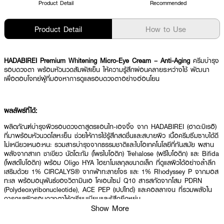
Product Detail
Recommended
Product Detail
How to Use
HADABIREI Premium Whitening Micro-Eye Cream – Anti-Aging
ครีมบำรุง
รอบดวงตา พร้อมหัวนวดสัมผัสเย็น ให้ความรู้สึกผ่อนคลายระหว่างใช้ พัฒนา
เพื่อตอบโจทย์ผู้ที่มองหาการดูแลรอบดวงตาอย่างอ่อนโยน
ผลลัพธ์ที่ได้:
ผลิตภัณฑ์บำรุงผิวรอบดวงตาสูตรแอนไท-เอจจิ้ง จาก HADABIREI (ฮาดะบิเรอิ)
ที่มาพร้อมหัวนวดโลหะเย็น ช่วยให้การใช้รู้สึกสดชื่นและสบายผิว เนื้อครีมซึมซาบได้ดี
ไม่เหนียวเหนอะหนะ รวมสารบำรุงจากธรรมชาติและไบโอเทคโนโลยีที่ทันสมัย ผสาน
พลังจากสาเก ชาเขียว นัตโตะกัม (โพรไบโอติก) Trehalose (พรีไบโอติก) และ Bifida
(โพสต์ไบโอติก) พร้อม Oligo HYA ไฮยาโมเลกุลขนาดเล็ก ที่ดูแลผิวได้อย่างล้ำลึก
เสริมด้วย 1% CIRCALYS® จากฟ้าทะลายโจร และ 1% Rhodyssey P จากมอส
ทะเล พร้อมอนุพันธ์ของวิตามินเอ โคเอนไซม์ Q10 สารสกัดจากโสม PDRN
(Polydeoxyribonucleotide), ACE PEP (เปปไทด์) และคอลลาเจน ที่รวมพลังใน
การดูแลผิวรอบดวงตาให้ดูเรียบเนียนและรู้สึกยืดหยุ่น
Show More
● ฮาดะบิเรอิ พรีเมี่ยม แอนไท-เอจจิ้ง ไมโคร-อาย ครีม