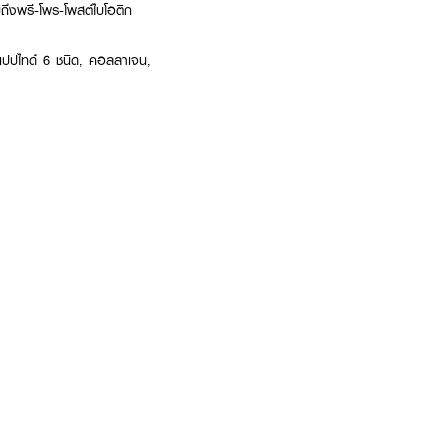
วมถึงพรี-โพร-โพสต์ไบโอติก
 เปปไทด์ 6 ชนิด, คอลลาเจน,