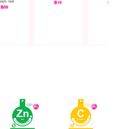
eam Gel
฿19
฿19
฿89