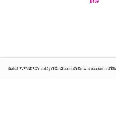
฿159
เว็บไซต์ EVEANDBOY เราใช้คุกกี้เพื่อพัฒนาประสิทธิภาพ และประสบการณ์ที่ดี
ABOUT EVEANDBOY
CUS
Brand story
Online
Privacy Policy
Find a