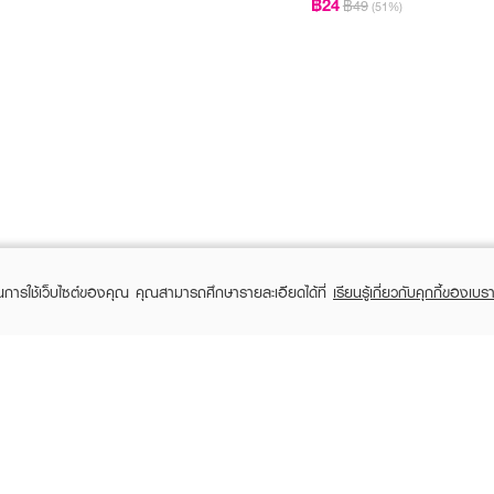
฿24
฿49
(51%)
ในการใช้เว็บไซต์ของคุณ คุณสามารถศึกษารายละเอียดได้ที่
เรียนรู้เกี่ยวกับคุกกี้ของเบรา
TOMER CARE
EVEANDBOY MEMBER
 Shopping
Member registration
 store