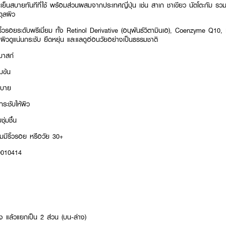
และเย็นสบายทันทีที่ใช้ พร้อมส่วนผสมจากประเทศญี่ปุ่น เช่น สาเก ชาเขียว นัตโตะกัม ร
ดุลผิว
รอยระดับพรีเมี่ยม ทั้ง Retinol Derivative (อนุพันธ์วิตามินเอ), Coenzyme Q10,
ิวดูแน่นกระชับ ยืดหยุ่น และแลดูอ่อนวัยอย่างเป็นธรรมชาติ
 มาสก์
้มข้น
็นสบาย
กระชับให้ผิว
ชุ่มชื้น
ิ่มมีริ้วรอย หรือวัย 30+
00010414
 แล้วแยกเป็น 2 ส่วน (บน-ล่าง)