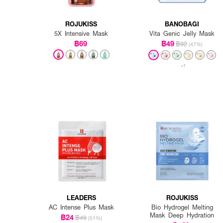
ROJUKISS
BANOBAGI
5X Intensive Mask
Vita Genic Jelly Mask
฿69
฿49
฿92
(47%)
+1
LEADERS
ROJUKISS
AC Intense Plus Mask
Bio Hydrogel Melting
Mask Deep Hydration
฿24
฿49
(51%)