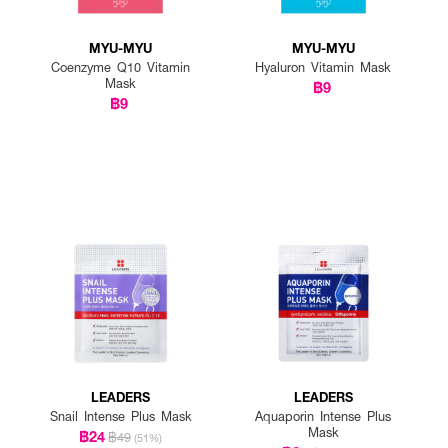
MYU-MYU
MYU-MYU
Coenzyme Q10 Vitamin
Hyaluron Vitamin Mask
Mask
฿9
฿9
LEADERS
LEADERS
Snail Intense Plus Mask
Aquaporin Intense Plus
Mask
฿24
฿49
(51%)