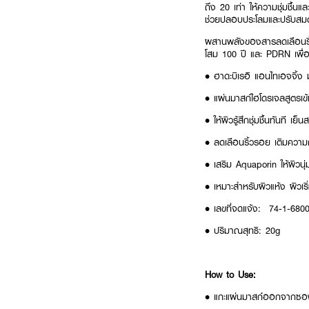
ถึง 20 เท่า ให้ความชุ่มชื้น
ช่วยปลอบประโลมและปรับสม
ผสานพลังของสารลดเลือนริ้ว
โสม 100 ปี และ PDRN เพื่อผ
• ฮาดะบิเรอิ แอนไทเอจจิ้ง
• แผ่นมาสก์ไฮโดรเจลสูตรเข
• ให้ผิวรู้สึกชุ่มชื้นทันที เย
• ลดเลือนริ้วรอย เติมความ
• เสริม Aquaporin ให้ผิวนุ่ม
• เหมาะสำหรับผิวแห้ง ผิวเร
• เลขที่จดแจ้ง: 74-1-68
• ปริมาณสุทธิ: 20g
How to Use:
• แกะแผ่นมาสก์ออกจากซอง