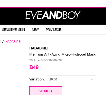
SENSITIVE SKIN
NEW
PRIVILEGE
K
/
HADABIREI
HADABIREI
Premium Anti-Aging Micro-Hydrogel Mask
20 G • 8850009999032
฿49
Variation:
20.00
20.00 G