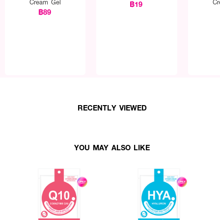
Cream Gel
Cr
฿19
฿89
RECENTLY VIEWED
YOU MAY ALSO LIKE