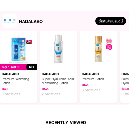
HADALABO
ซื้อสินค้าแบรนด์นี้
ผลลัพธ์ที่ได้ :
หยุดผิวแก่ด้วยเซรั่มที่ช่วยยกกระชับ ฟื้นฟูผิวที่มีปัญหาริ้วรอยและความหย่อน
คล้อย
HADALABO H.A. Supreme Retinol Lifting Concentrate
ช่วยเพิ่ม
Buy 1 Get 1
Mix
ความยืดหยุ่นเพื่อผิวเรียบตึงยิ่งขึ้นและแน่นกระชับ
HADALABO
HADALABO
HADALABO
HAD
· เนื้อเซรั่มสูตรพิเศษ ซึมซาบเร็ว ตรงเข้าบำรุงผิว ไม่อุดตัน
Premium Whitening
Super Hyaluronic Acid
Premium Lotion
Blemi
Lotion
Moisturizing Lotion
Hydra
฿620
· ด้วยไฮยา 5 ขนาดโมเลกุล เติมความชุ่มชื่นขั้นสุด ในทุกชั้นผิว
฿49
฿520
฿52
3 Variations
3 Variations
2 Variations
3 Va
· พลัส เรตินอล ปาล์มิเตท ลดเลือนริ้วรอย อัพผิวเฟิร์มกระชับ ขั้นสุด
· 5 เปปไทด์ เพิ่มความยืดหยุ่นให้ผิวเต่งตึง ดูฟูแน่น
· แพลนท์คอลลาเจน ช่วยกระตุ้นการสร้างคอลลาเจนใต้ชั้นผิว
RECENTLY VIEWED
· ไม่มีแอลกอฮอล์ น้ำมันแร่ น้ำหอม สี และพาราเบน อ่อนโยนต่อผิวบอบบาง