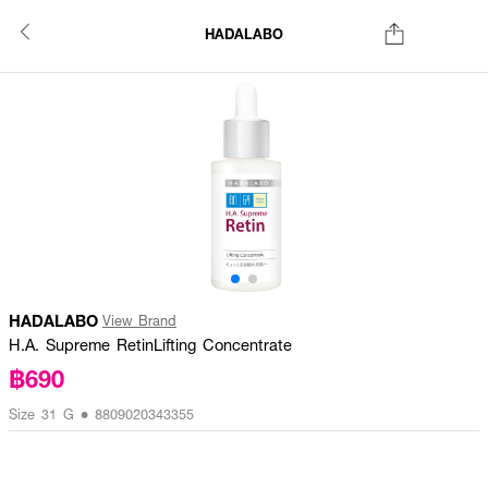
HADALABO
HADALABO
View Brand
H.A. Supreme RetinLifting Concentrate
฿690
Size 31 G • 8809020343355