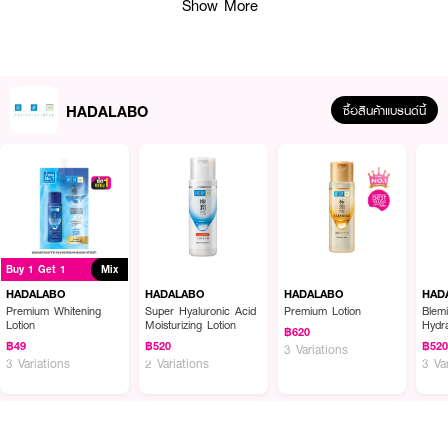
Show More
* Retinol** และ Adenosine: สารสำคัญช่วยฟื้นบำรุงผิว ลดริ้วรอยแห่งวัย และ
ทำให้ผิวเรียบเนียนกระชับ
* SymWhite 377: บำรุงผิวดูกระจ่างใส เผยผิวสุขภาพดี
HADALABO
ซื้อสินค้าแบรนด์นี้
● ฮาดะลาโบะ พรีเมี่ยม ไฮเดรตติ้ง ไนท์ ครีม
● ครีมบำรุงผิวหน้าสูตรเข้มข้น ใช้เป็นโอเวอร์ไนท์ มาส์ก ได้
● 7HA ให้ความชุ่มชื้นล้ำลึก ผิวฉ่ำโกลว์ อิ่มน้ำ
● 4 Active Peptides, Retinol, Collagen, และ Adenosine ช่วยลดริ้วรอยและ
เพิ่มความยืดหยุ่น
● SymWhite 377 บำรุงผิวให้กระจ่างใส
Buy 1 Get 1
Mix
HADALABO
HADALABO
HADALABO
HAD
● ปราศจากน้ำมันแร่, แอลกอฮอล์, น้ำหอม, และสีสังเคราะห์
Premium Whitening
Super Hyaluronic Acid
Premium Lotion
Blemi
Lotion
Moisturizing Lotion
Hydra
฿620
● FDA Registration no. 10-2-6700019268
฿49
฿520
฿52
3 Variations
3 Variations
2 Variations
3 Va
● ปริมาณ - 50g
How To Use :