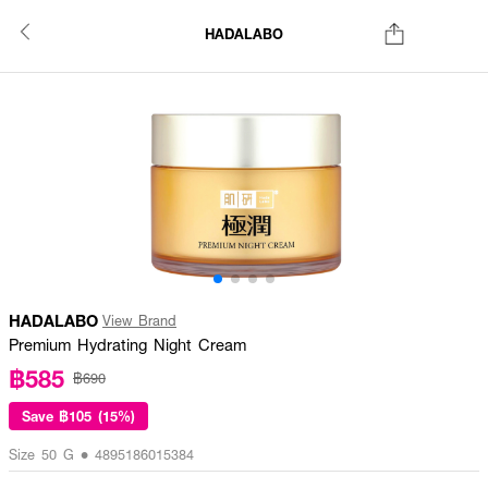
HADALABO
HADALABO
View Brand
Premium Hydrating Night Cream
฿585
฿690
Save
฿105 (15%)
Size 50 G • 4895186015384