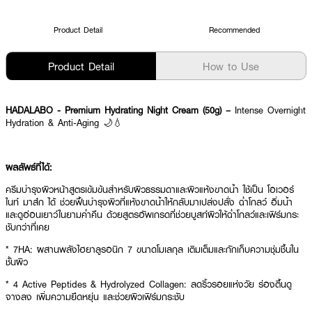
Product Detail
Recommended
Product Detail
How to Use
HADALABO - Premium Hydrating Night Cream (50g) –
Intense Overnight
Hydration & Anti-Aging 🌙💧
ผลลัพธ์ที่ได้:
ครีมบำรุงผิวหน้าสูตรเข้มข้นสำหรับผิวธรรมดาและผิวแห้งขาดน้ำ ใช้เป็น โอเวอร์
ไนท์ มาส์ก ได้ ช่วยฟื้นบำรุงผิวที่แห้งขาดน้ำให้กลับมาเปล่งปลั่ง ฉ่ำโกลว์ อิ่มน้ำ
และดูอ่อนเยาว์ในยามค่ำคืน ด้วยสูตรอัพเกรดที่ช่วยบูสท์ผิวให้ฉ่ำโกลว์และเฟิร์มกระ
ชับกว่าที่เคย
* 7HA: ผสานพลังไฮยาลูรอนิก 7 ขนาดโมเลกุล เติมเต็มและกักเก็บความชุ่มชื้นใน
ชั้นผิว
* 4 Active Peptides & Hydrolyzed Collagen: ลดริ้วรอยแห่งวัย ร่องตื้นดู
จางลง เพิ่มความยืดหยุ่น และช่วยผิวเฟิร์มกระชับ