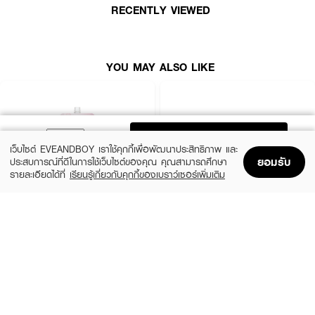
RECENTLY VIEWED
1. หลังล้างหน้า เตรียมผิวด้วย ฮาดะ ลาโบะ โลชั่น (ถ้ามี)
2. ตามด้วยทา พรีเมี่ยม ไฮเดรตติ้ง ไนท์ ครีม ให้ทั่วใบหน้าและลำคอ
3. สามารถใช้แทนโอเวอร์ไนท์ มาส์ก ได้ในตอนกลางคืน
YOU MAY ALSO LIKE
ตื่นเช้ามาพร้อมผิวที่ดูอ่อนเยาว์ เปล่งปลั่ง ฉ่ำโกลว์ และเฟิร์มกระชับ 🌟
ADD TO BAG
เว็บไซต์ EVEANDBOY เราใช้คุกกี้เพื่อพัฒนาประสิทธิภาพ และ
ยอมรับ
ประสบการณ์ที่ดีในการใช้เว็บไซต์ของคุณ คุณสามารถศึกษา
รายละเอียดได้ที่
เรียนรู้เกี่ยวกับคุกกี้ของเบราว์เซอร์เพิ่มเติม
Home
Home
Promotions
Promotions
Shopping Bag
Shopping Bag
Account
Account
SEWA
EUCERIN
Overnight Cream&Mask
Hyaluron-Filler + Elasticity Night Cream
(34%)
(10%)
฿39
฿2,745
฿59
฿3,050
size 8 G
size 50 ML