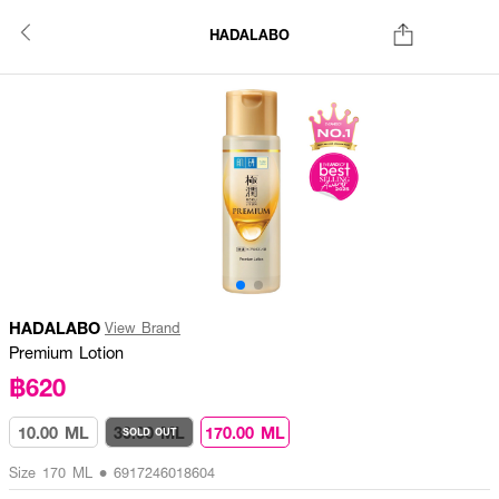
HADALABO
HADALABO
View Brand
Premium Lotion
฿620
10.00 ML
30.00 ML
170.00 ML
SOLD OUT
Size 170 ML • 6917246018604