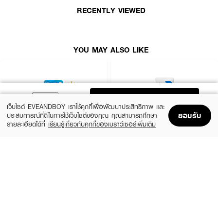
เปล่งปลั่งยิ่งขึ้น
RECENTLY VIEWED
● Nano Hyaluronic Acid แทรกซึมเข้าเติมเต็มความชุ่มชื่นได้ลึกถึงชั้นในสุดของชั้น
ผิวด้วยขนาดโมเลกุลที่เล็กระดับนาโน ให้ผิวดูอิ่มน้ำ สุขภาพดี
● 3D Hyaluronic Acid ชนิดพิเศษ เมื่อซึมเข้าสู่ผิวจะจับตัวกันเพื่อสร้างตาข่ายกัก
YOU MAY ALSO LIKE
เก็บความชุ่มชื่นให้อยู่กับผิวได้มากและยาวนานยิ่งขึ้น ช่วยเติมเต็มร่องริ้วรอยให้ผิว
เรียบเนียน ดูอ่อนเยาว์
● Cationic Hyaluronic Acid มีประจุบวกจึงทำงานได้ดีกับสภาพผิวตามธรรมชาติ
ที่เป็นประจุลบ ช่วยให้ความชุ่มชื่นอยู่บนผิวได้นานขึ้นและป้องกันการสูญเสียความชุ่ม
ชื่นระหว่างวัน
ADD TO BAG
● ปราศจากแอลกอฮอล์ น้ำมันแร่ น้ำหอม และสี
เว็บไซต์ EVEANDBOY เราใช้คุกกี้เพื่อพัฒนาประสิทธิภาพ และ
ยอมรับ
ประสบการณ์ที่ดีในการใช้เว็บไซต์ของคุณ คุณสามารถศึกษา
● ใช้ได้กับทุกสภาพผิว
รายละเอียดได้ที่
เรียนรู้เกี่ยวกับคุกกี้ของเบราว์เซอร์เพิ่มเติม
Home
Home
Promotions
Promotions
Shopping Bag
Shopping Bag
Account
Account
● ขนาดสินค้า (กว้างxสูง) : 4.6x16 ซม.
HADALABO
CERAVE
Premium Whitening Lotion
PM Facial Moist Lotion
฿135
฿690
3 Variations
size 52 ML