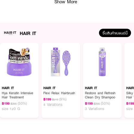
Show More
· แทรกซึมเข้าสู่เส้นผมได้อย่างล้ำลึก
· ฟื้นบำรุงเส้นผมให้แข็งแรงขึ้น
· ช่วยเพิ่มความชุ่มชื้น บำรุงเส้นผมให้เงางามมีน้ำหนัก อยู่ทรงยาวนานตลอดวัน
HAIR IT
· ไม่ทำให้เส้นผมแข็งจับกันเป็นก้อน
ซื้อสินค้าแบรนด์นี้
· ช่วยเพิ่มความมั่นใจให้คุณได้ทุกความพลิ้วไหวของเส้นผม
How To Use :
· ฉีดสเปรย์ลงบริเวณโคนผมหรือบริเวณที่ต้องการให้ผมมีวอลลุ่ม ควรห่างจาก
ศีรษะประมาณ 15 ซม.
· ใช้มือหรือหวีสาง แล้วปล่อยให้แห้งเองตามธรรมชาติหรือใช้ไดร์เป่า
HAIR IT
HAIR IT
HAIR IT
HAIR
Hya Keratin Intensive
Flexi Relax Hairbrush
Restore and Refresh
Silky
Hair Treatment
Clean Dry Shampoo
Hair
(9%)
฿199
฿219
(50%)
(50%)
฿199
฿199
฿19
฿395
฿395
4 Variations
size 120 G
3 Variations
size