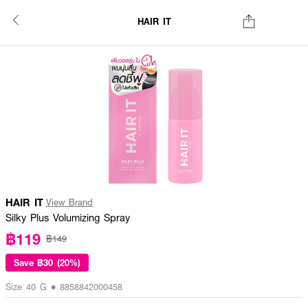
HAIR IT
HAIR IT
View Brand
Silky Plus Volumizing Spray
฿119
฿149
Save
฿30 (20%)
Size 40 G • 8858842000458