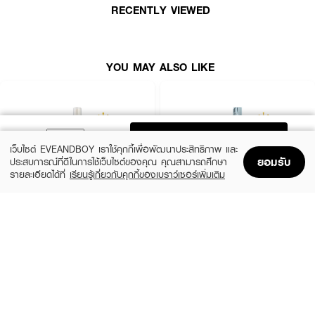
RECENTLY VIEWED
YOU MAY ALSO LIKE
ADD TO BAG
เว็บไซต์ EVEANDBOY เราใช้คุกกี้เพื่อพัฒนาประสิทธิภาพ และ
ยอมรับ
ประสบการณ์ที่ดีในการใช้เว็บไซต์ของคุณ คุณสามารถศึกษา
รายละเอียดได้ที่
เรียนรู้เกี่ยวกับคุกกี้ของเบราว์เซอร์เพิ่มเติม
Home
Home
Promotions
Promotions
Shopping Bag
Shopping Bag
Account
Account
XEILTECH-EX
GO HAIR
X9 Amino Cell Rebuild Hair Tonic Hair
Silky Seaweed Nutrients
Serum
(10%)
฿296
฿329
(34%)
฿195
฿295
size 250 ML
size 85 ML