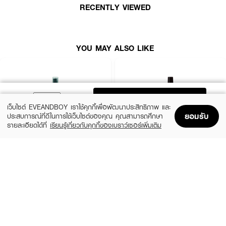
● Vegan Formula สูตรเจ อ่อนโยนต่อเส้นผมและหนังศีรษะ ปราศจากส่วนผสม
RECENTLY VIEWED
จากสัตว์
● Instant Volume & Texture เพิ่มวอลลุ่มและสร้างเท็กซ์เจอร์ให้เส้นผมดูหนานุ่ม
มีมิติขึ้นทันที
YOU MAY ALSO LIKE
● Dead Sea Salt Infused อุดมด้วยแร่ธาตุจากเกลือทะเลเดดซี ช่วยบำรุงและเติม
ชุ่มชื้น
● Non-Sticky & Lightweight เนื้อสเปรย์บางเบา สบายผม ไม่ทิ้งความเหนียว
เหนอะหนะ
ADD TO BAG
● Anti-Frizz & Smoothing ลดการชี้ฟู ปรับสภาพผมให้นุ่มลื่น มีน้ำหนัก ไม่แข็ง
เว็บไซต์ EVEANDBOY เราใช้คุกกี้เพื่อพัฒนาประสิทธิภาพ และ
ยอมรับ
ทื่อ
ประสบการณ์ที่ดีในการใช้เว็บไซต์ของคุณ คุณสามารถศึกษา
รายละเอียดได้ที่
เรียนรู้เกี่ยวกับคุกกี้ของเบราว์เซอร์เพิ่มเติม
● Multi-Style Flexibility สามารถจัดแต่งทรงผมได้หลากหลายสไตล์ตามต้องการ
Home
Home
Promotions
Promotions
Shopping Bag
Shopping Bag
Account
Account
● Alluring Spirit Scent มอบกลิ่นหอมชวนหลงใหลให้เส้นผมหอมสดชื่นตลอดวัน
GATSBY
BALMAIN PARIS HAIR COUTURE
● FDA Registration no. 10-2-6800035382
Sea Salt Spray Volume Mat
Texturizing Salt Spray
฿189
฿2,290
● ปริมาณ: 165 ml
size 145 ML
size 200 ML