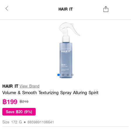
HAIR IT
HAIR IT
View Brand
Volume & Smooth Texturizing Spray Alluring Spirit
฿199
฿219
Save
฿20 (9%)
Size 172 G • 8859891106641