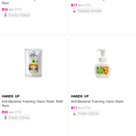
Pack
(3%)
฿77
฿79
(5%)
฿56
฿59
Sacred smoke
Fruity Peary)
HANDS UP
HANDS UP
Anti-Bacterial Foaming Hand Wash Refill
Anti-Bacterial Foaming Hand Wash
Pack
(3%)
฿77
฿79
(5%)
฿56
฿59
Fresh Citrus
Fresh Citrus