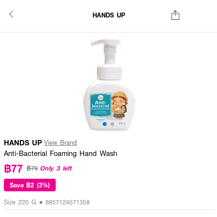
HANDS UP
HANDS UP
View Brand
Anti-Bacterial Foaming Hand Wash
฿77
Only 3 left
฿79
Save
฿2 (3%)
Size 220 G • 8857124571358