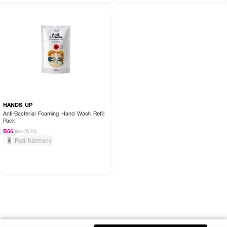
HANDS UP
Anti-Bacterial Foaming Hand Wash Refill
Pack
(5%)
฿56
฿59
Red harmony