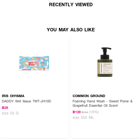
RECENTLY VIEWED
YOU MAY ALSO LIKE
IRIS OHYAMA
COMMON GROUND
DADDY Wet tissue TWT-JH10D
Foaming Hand Wash - Sweet Pome &
Grapefruit Essential Oil Scent
฿28
(16%)
฿139
฿165
size 50 G
size 350 ML