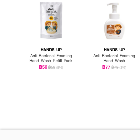
HANDS UP
HANDS UP
Anti-Bacterial Foaming
Anti-Bacterial Foaming
Hand Wash Refill Pack
Hand Wash
฿56
฿77
฿59
฿79
(5%)
(3%)