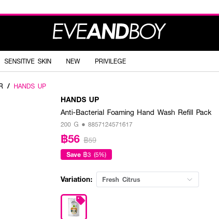
SENSITIVE SKIN
NEW
PRIVILEGE
R
/
HANDS UP
HANDS UP
Anti-Bacterial Foaming Hand Wash Refill Pack
200 G • 8857124571617
฿56
฿59
Save
฿3 (5%)
Variation:
Fresh Citrus