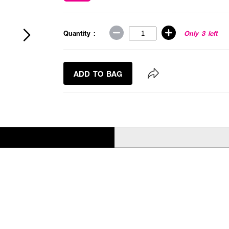
Quantity :
Only 3 left
ADD TO BAG