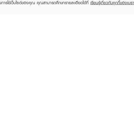
ในการใช้เว็บไซต์ของคุณ คุณสามารถศึกษารายละเอียดได้ที่
เรียนรู้เกี่ยวกับคุกกี้ของเบรา
TOMER CARE
EVEANDBOY MEMBER
 Shopping
Member registration
 store
t us