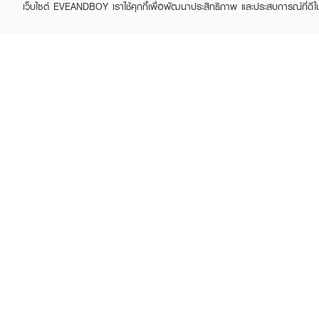
เว็บไซต์ EVEANDBOY เราใช้คุกกี้เพื่อพัฒนาประสิทธิภาพ และประสบการณ์ที่ดี
ABOUT EVEANDBOY
CUS
Brand story
Online
Privacy Policy
Find a
Terms and Conditions
Contac
Sell on EVEANDBOY
Whistleblowing