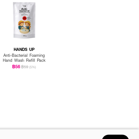
HANDS UP
Anti-Bacterial Foaming
Hand Wash Refill Pack
฿56
฿59
(5%)