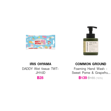
IRIS OHYAMA
COMMON GROUND
DADDY Wet tissue TWT-
Foaming Hand Wash -
JH10D
Sweet Pome & Grapefruit
Essential Oil Scent
฿28
฿139
฿165
(16%)