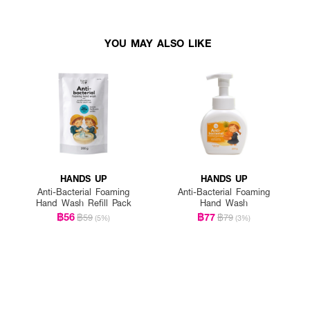
YOU MAY ALSO LIKE
HANDS UP
HANDS UP
Anti-Bacterial Foaming
Anti-Bacterial Foaming
Hand Wash Refill Pack
Hand Wash
฿56
฿77
฿59
฿79
(5%)
(3%)