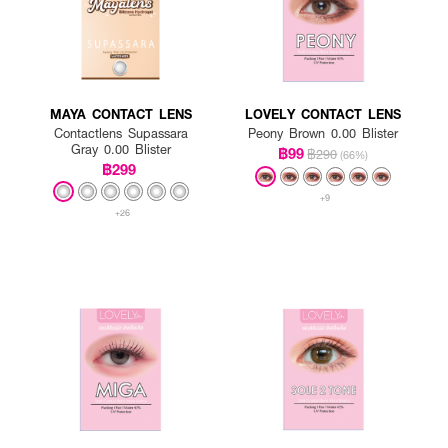
MAYA CONTACT LENS
LOVELY CONTACT LENS
Contactlens Supassara
Peony Brown 0.00 Blister
Gray 0.00 Blister
฿99
฿290
(66%)
฿299
+9
+26