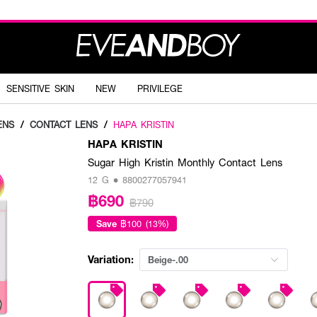
SENSITIVE SKIN
NEW
PRIVILEGE
ENS
/
CONTACT LENS
/
HAPA KRISTIN
HAPA KRISTIN
Sugar High Kristin Monthly Contact Lens
12 G • 8800277057941
฿690
฿790
Save
฿100 (13%)
Variation:
Beige-.00