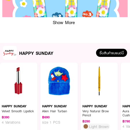
Show More
HAPPY SUNDAY
ซื้อสินค้าแบรนด์นี้
ผลลัพธ์ที่ได้ :
HAPPY SUNDAY Everyday Concealer
คอนซีลเลอร์เนื้อบางเบา เกลี่ยง่าย ติด
ทน ปกปิดรอยต่างๆ ได้อย่างเป็นธรรมชาติ ให้ผิวดูเรียบเนียน ไม่เป็นคราบระหว่าง
HAPPY SUNDAY
HAPPY SUNDAY
HAPPY SUNDAY
HAP
วัน มาในคอนเซ็ปต์ Sunday Breakfast พร้อมแพ็คเกจน่ารักสดใสสไตล์ HAPPY
Velvet Smooth Lipstick
Alien Hair Turban
Very Natural Brow
Aura
Pencil
Cush
SUNDAY
฿390
฿690
฿290
฿79
4 Variations
size 1 PCS
• เนื้อบางเบา เกลี่ยง่าย
4 Va
Light Brown