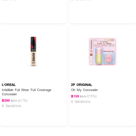
L'OREAL
2P ORIGINAL
Infallible Full Wear Full Coverage
Oh My Concealer
Concealer
(73%)
฿159
฿579
(21%)
฿299
฿379
6 Variations
6 Variations