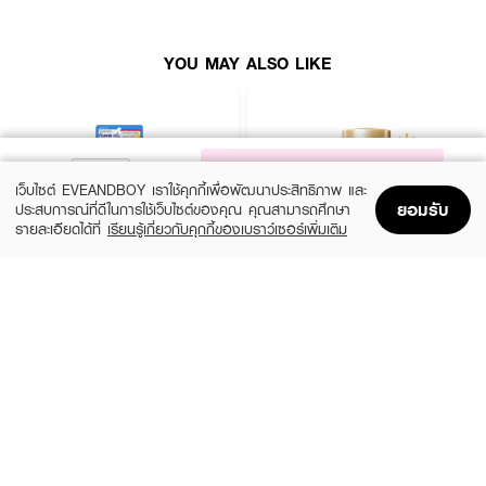
YOU MAY ALSO LIKE
NOTIFY ME
เว็บไซต์ EVEANDBOY เราใช้คุกกี้เพื่อพัฒนาประสิทธิภาพ และ
ยอมรับ
ประสบการณ์ที่ดีในการใช้เว็บไซต์ของคุณ คุณสามารถศึกษา
รายละเอียดได้ที่
เรียนรู้เกี่ยวกับคุกกี้ของเบราว์เซอร์เพิ่มเติม
Home
Home
Promotions
Promotions
Shopping Bag
Shopping Bag
Account
Account
CLEARNOSE
ANESSA
UV Sun Serum SPF50+ PA++++
Perfect UV Sunscreen Skincare Milk NA
SPF50+ PA++++
(50%)
฿499
฿990
(23%)
฿329
฿425
size 80 ML
size 20 ML
• Semi Matte Finish เนื้อครีมบางเบา ซึมง่าย ช่วยควบคุมความมัน
• 0% Oil, Alcohol, Paraben,
• มี SPF 50 PA+++