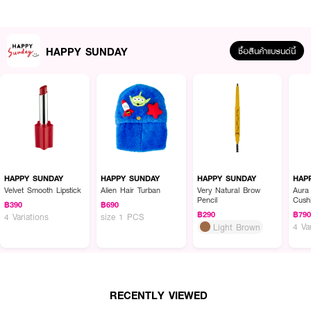
HAPPY SUNDAY
ซื้อสินค้าแบรนด์นี้
ผลลัพธ์ที่ได้ :
ครีมกันแดดนวัตกรรมใหม่
HAPPY SUNDAY Girls Rule Daily Protection Uv
Cream
ให้การปกป้องผิวจากแสงแดดและมลภาวะอย่างครบวงจร กันน้ำ กันเหงื่อ
HAPPY SUNDAY
HAPPY SUNDAY
HAPPY SUNDAY
HAP
และปรับให้ผิวดูกระจ่างใสขึ้นหลังใช้ ปกป้องผิวจากแสงแดดทั้งรังสี UVA และ UVB
Velvet Smooth Lipstick
Alien Hair Turban
Very Natural Brow
Aura
Pencil
Cush
ด้วยค่า SPF 50 PA +++ พร้อมทั้งมีสาร Polymer ช่วยดักจับฝุ่นละอองมลภาวะ
฿390
฿690
ปกป้องผิวจากคลื่นแม่เหล็กไฟฟ้า, Blue light, Infrared ทั้งบำรุงและปกป้องผิว
฿290
฿79
4 Variations
size 1 PCS
4 Va
อย่างสมบูรณ์ในขั้นตอนเดียว!
Light Brown
RECENTLY VIEWED