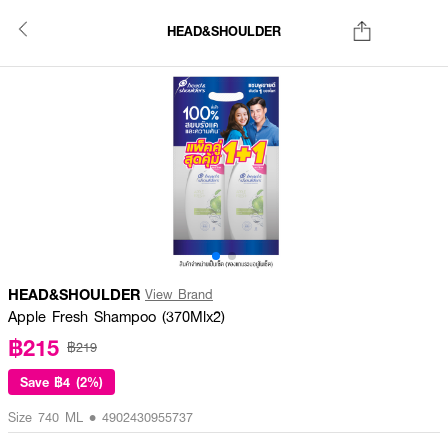
HEAD&SHOULDER
HEAD&SHOULDER
View Brand
Apple Fresh Shampoo (370Mlx2)
฿215
฿219
Save
฿4 (2%)
Size 740 ML • 4902430955737