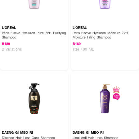
L'OREAL
L'OREAL
Paris Elseve Hyaluron Pure 72H Purifying
Paris Elseve Hyaluron Moisture 72H
Shampoo
Moisture Filling Shampoo
฿189
฿189
2 Variations
size 400 ML
DAENG GI MEO RI
DAENG GI MEO RI
Dlaesoo Hair Loss Care Shampoo
Jingi Anti-Hair Loss Shampoo