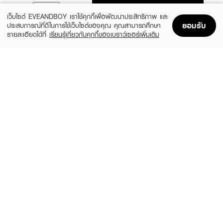
ADD TO BAG
เว็บไซต์ EVEANDBOY เราใช้คุกกี้เพื่อพัฒนาประสิทธิภาพ และ
ยอมรับ
ประสบการณ์ที่ดีในการใช้เว็บไซต์ของคุณ คุณสามารถศึกษา
รายละเอียดได้ที่
เรียนรู้เกี่ยวกับคุกกี้ของเบราว์เซอร์เพิ่มเติม
Home
Home
Promotions
Promotions
Shopping Bag
Shopping Bag
Account
Account
&HONEY
SELSUN BLUE
Melty Moist Repair Shampoo
Anti Dandruff Shampoo
(27%)
(9%)
฿399
฿199
฿550
฿219
size 440 ML
3 Variations
&HONEY
EUCERIN