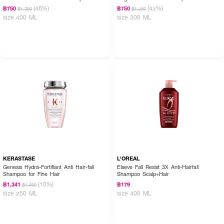
(46%)
(42%)
฿750
฿750
฿1,390
฿1,290
size 400 ML
size 300 ML
KERASTASE
L'OREAL
Genesis Hydra-Fortifiant Anti Hair-fall
Elseve Fall Resist 3X Anti-Hairfall
Shampoo for Fine Hair
Shampoo Scalp+Hair
(10%)
฿1,341
฿179
฿1,490
size 250 ML
size 400 ML