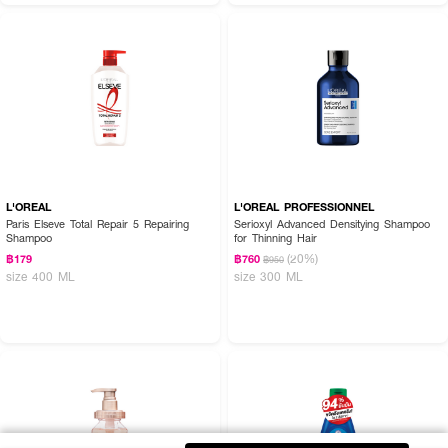
L'OREAL
L'OREAL PROFESSIONNEL
Paris Elseve Total Repair 5 Repairing
Serioxyl Advanced Densitying Shampoo
Shampoo
for Thinning Hair
(20%)
฿179
฿760
฿950
size 400 ML
size 300 ML