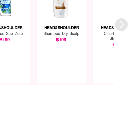
&SHOULDER
HEAD&SHOULDER
HEAD&SHOULDER
oo Sub Zero
Shampoo Dry Scalp
Clear&Balanced
Shampoo
฿199
฿199
฿199