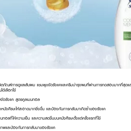
ลิตภัณฑ์การดูแลเส้นผม แชมพูขจัดรังแคและครีมบำรุงผมที่ผ่านการทดสอบมากที่สุดและเป็
ได้เลือกใช้
ขจัดรังแค สูตรคูลเมนทอล
นังศีรษะให้สะอาดมากยิ่งขึ้น และป้องกันการกลับมาเกิดซ้ำของรังแค
อลที่ให้ความเย็น และความสดชื่นบนหนังศีรษะตั้งแต่ครั้งแรกที่ใช้
ธิภาพและป้องกันการกลับมาของรังแค