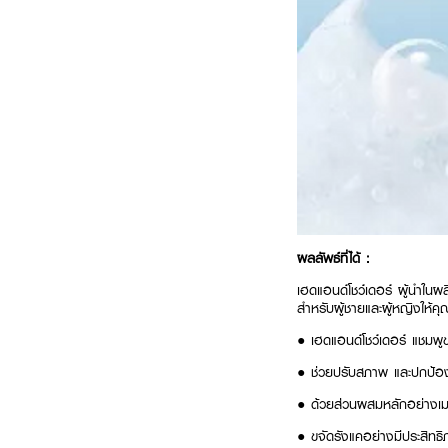
ผลลัพธ์ที่ได้ :
เฮดแอนด์โชว์เดอร์ ผู้นำในผ
สำหรับผู้ชายและผู้หญิงให้คุณ
● เฮดแอนด์โชว์เดอร์ แชมพู
● ช่วยปรับสภาพ และปกป้องห
● ด้วยส่วนผสมหลักอย่างเมนท
● ขจัดรังแคอย่างมีประสิท