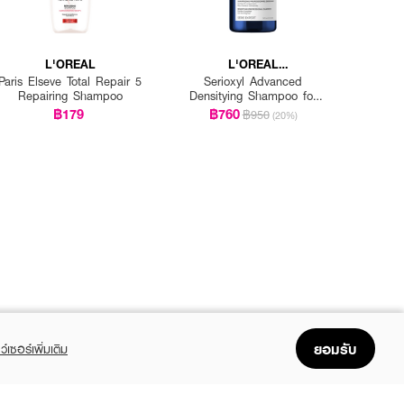
L'OREAL
L'OREAL
PROFESSIONNEL
Paris Elseve Total Repair 5
Serioxyl Advanced
Repairing Shampoo
Densitying Shampoo for
Thinning Hair
฿179
฿760
฿950
(20%)
ยอมรับ
ว์เซอร์เพิ่มเติม