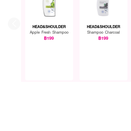
HEAD&SHOULDER
HEAD&SHOULDER
Apple Fresh Shampoo
Shampoo Charcoal
฿199
฿199
How To Use :
ใช้ Head&Shoulder Cool