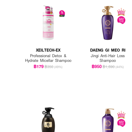
XEILTECH-EX
DAENG GI MEO RI
Professional Detox &
Jingi Anti-Hair Loss
Hydrate Micellar Shampoo
Shampoo
฿179
฿950
฿350
฿1,690
(49%)
(44%)