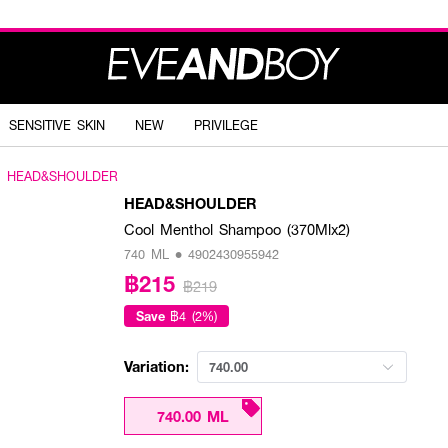
SENSITIVE SKIN
NEW
PRIVILEGE
HEAD&SHOULDER
HEAD&SHOULDER
Cool Menthol Shampoo (370Mlx2)
740 ML • 4902430955942
฿215
฿219
Save
฿4 (2%)
Variation:
740.00
740.00 ML