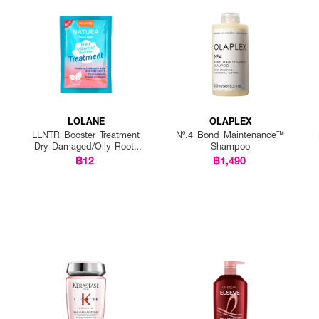
LOLANE
OLAPLEX
LLNTR Booster Treatment
Nº.4 Bond Maintenance™
Dry Damaged/Oily Roots
Shampoo
25g P12
฿12
฿1,490