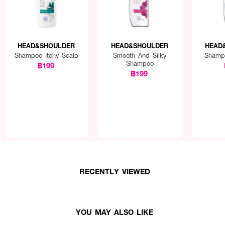
HEAD&SHOULDER
HEAD&SHOULDER
HEAD
Shampoo Itchy Scalp
Smooth And Silky
Shamp
Shampoo
฿199
฿199
RECENTLY VIEWED
YOU MAY ALSO LIKE
 Menthol Shampoo ทำความสะอาดเส้นผม