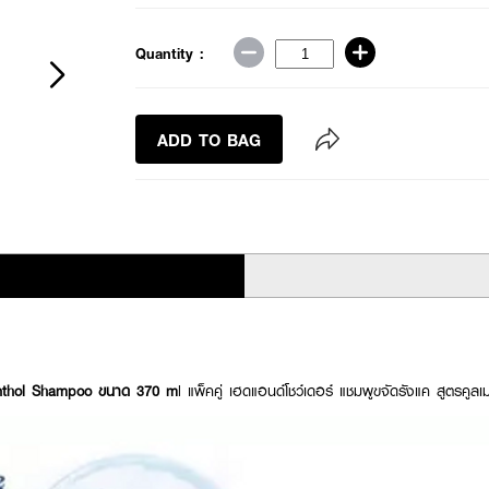
Quantity :
ADD TO BAG
nthol Shampoo ขนาด 370 m
l แพ็คคู่ เฮดแอนด์โชว์เดอร์ แชมพูขจัดรังแค สูตรคู