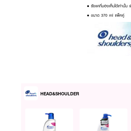
● รังแคที่มองเห็นได้เท่านั้น เ
● ขนาด 370 ml แพ็คคู่
HEAD&SHOULDER