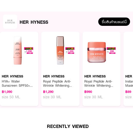
HER HYNESS
ซื้อสินค้าแบรนด์นี้
ผลลัพธ์ที่ได้ :
HER HYNESS 3D Power Acne Clear Gel
เจลแต้มสิวสูตรเข้มข้น รวมพลังใน
หลอดเดียว เคลียร์ทุกสิว ด้วย 3 พลังเทคโนโลยีเอ็นแคปซูเลชั่น + แอนตี้
HER HYNESS
HER HYNESS
HER HYNESS
HER
C.Acnes เปปไทด์ อ่อนโยนไม่ทำร้ายผิว ผิวไม่มัน ไม่อุดตัน รอยสิว รอยดำ รอย
HYA+ Water
Royal Peptide Anti-
Royal Peptide Anti-
Inst
Sunscreen SPF50+
Wrinkle Whitening
Wrinkle Whitening
Mas
แดง แลดูจางลง ปรับผิวกระจ่างใส
PA++++
Serum
Cream
฿1,090
฿1,290
฿990
฿89
·
ลดมัน ลดอุดตัน ผลัดเซลล์ผิวอย่างอ่อนโยน ไม่ทำให้ผิวแห้ง แสบ ลอก
size 50 ML
size 30 ML
size 30 ML
size
· BHA ENCAPSULATION : ควบคุมการออกฤทธิ์ต่อเนื่องและยาวนาน อย่าง
อ่อนโยน
· ลดอักเสบ เร่งการซ่อมแซมตัวเองของผิว
RECENTLY VIEWED
· CENTELLA ENCAPSULATION : ปลอบประโลมผิว พร้อมบำรุงผิวล้ำลึก