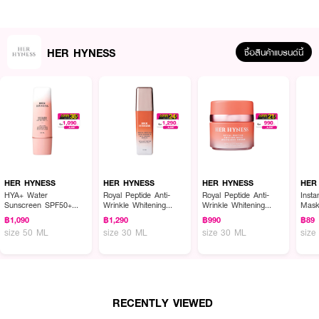
● 6X ไวท์เทนนิ่งคอมเพล็กซ์ จัดการปัญหาผิวหมองคล้ำและสีผิวไม่สม่ำเสมอ
● 4X แอนติออกซิแดนท์ ปกป้องผิวจากมลภาวะและอนุมูลอิสระ
HER HYNESS
ซื้อสินค้าแบรนด์นี้
● 5X มอยส์เจอร์คอมเพล็กซ์ เติมความชุ่มชื้นล้ำลึก ให้ผิวอิ่มฟูฉ่ำน้ำ
● น้ำดอกคาโมมายล์ ปลอบประโลมและคืนความสดชื่นให้ผิวอย่างอ่อนโยน
● SUPRAMOLECULAR CA เสริมความยืดหยุ่นและลดความหมองคล้ำจาก
กระบวนการไกลเคชัน
● ปราศจากสารกันเสียและน้ำหอม
● เลขที่จดแจ้ง 10-2-6900002610
HER HYNESS
HER HYNESS
HER HYNESS
HER
● ปริมาณ 5 ชิ้น (1 กล่อง)
HYA+ Water
Royal Peptide Anti-
Royal Peptide Anti-
Inst
Sunscreen SPF50+
Wrinkle Whitening
Wrinkle Whitening
Mas
PA++++
Serum
Cream
฿1,090
฿1,290
฿990
฿89
size 50 ML
size 30 ML
size 30 ML
size
How To Use:
● หลังล้างหน้า ทา STEP 1 Booster Serum ให้ทั่วใบหน้า
● ตามด้วย STEP 2 วางแผ่นมาส์ก 3D Nano Bio-Fiber ลงบนผิวหน้า
RECENTLY VIEWED
● แนะนำให้มาส์กทิ้งไว้ประมาณ 1 ชั่วโมง หรือจนกว่าแผ่นมาส์กจะเริ่มแห้งและ
เปลี่ยนเป็นสีใสแมตต์