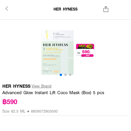
HER HYNESS
HER HYNESS
View Brand
Advanced Glow Instant Lift Coco Mask (Box) 5 pcs
฿590
Size 82.5 ML • 8859572803500