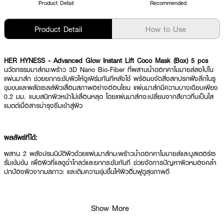
Product Detail
Recommended
Product Detail
How to Use
HER HYNESS - Advanced Glow Instant Lift Coco Mask (Box) 5 pcs
นวัตกรรมมาส์กมะพร้าว 3D Nano Bio-Fiber ที่ผสานน้ำดอกคาโมมายล์ลงไปใน
แผ่นมาส์ก ช่วยยกกระชับผิวให้ดูเฟิร์มทันทีหลังใช้ พร้อมขจัดสิ่งสกปรกฝังลึกในรู
ขุมขนและผลัดเซลล์ผิวเสื่อมสภาพอย่างอ่อนโยน แผ่นมาส์กมีความบางเฉียบเพียง
0.2 มม. แนบสนิทผิวหน้าไม่เลื่อนหลุด โดยแผ่นมาส์กจะเปลี่ยนจากสีขาวทึบเป็นใส
แมตต์เมื่อสารบำรุงซึมเข้าสู่ผิว
ผลลัพธ์ที่ได้:
ผสาน 2 พลังปรนนิบัติผิวด้วยแผ่นมาส์กมะพร้าวน้ำดอกคาโมมายล์และบูสเตอร์เซ
รั่มเข้มข้น เพื่อผิวที่แลดูฉ่ำโกลว์และยกกระชับทันที ช่วยจัดการปัญหาผิวหมองคล้ำ
ปกป้องผิวจากมลภาวะ และเติมความชุ่มชื้นให้ผิวอิ่มฟูดูสุขภาพดี
● มาส์กมะพร้าว 3D Nano Bio-Fiber ผสานน้ำดอกคาโมมายล์
Show More
● STEP 1 Glow Booster Serum เซรั่มเข้มข้นช่วยบูสต์ผิวฉ่ำโกลว์