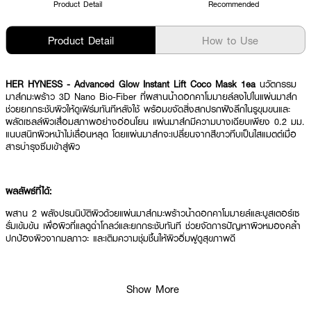
Product Detail
Recommended
Product Detail
How to Use
HER HYNESS - Advanced Glow Instant Lift Coco Mask 1ea
นวัตกรรม
มาส์กมะพร้าว 3D Nano Bio-Fiber ที่ผสานน้ำดอกคาโมมายล์ลงไปในแผ่นมาส์ก
ช่วยยกกระชับผิวให้ดูเฟิร์มทันทีหลังใช้ พร้อมขจัดสิ่งสกปรกฝังลึกในรูขุมขนและ
ผลัดเซลล์ผิวเสื่อมสภาพอย่างอ่อนโยน แผ่นมาส์กมีความบางเฉียบเพียง 0.2 มม.
แนบสนิทผิวหน้าไม่เลื่อนหลุด โดยแผ่นมาส์กจะเปลี่ยนจากสีขาวทึบเป็นใสแมตต์เมื่อ
สารบำรุงซึมเข้าสู่ผิว
ผลลัพธ์ที่ได้:
ผสาน 2 พลังปรนนิบัติผิวด้วยแผ่นมาส์กมะพร้าวน้ำดอกคาโมมายล์และบูสเตอร์เซ
รั่มเข้มข้น เพื่อผิวที่แลดูฉ่ำโกลว์และยกกระชับทันที ช่วยจัดการปัญหาผิวหมองคล้ำ
ปกป้องผิวจากมลภาวะ และเติมความชุ่มชื้นให้ผิวอิ่มฟูดูสุขภาพดี
● มาส์กมะพร้าว 3D Nano Bio-Fiber ผสานน้ำดอกคาโมมายล์
Show More
● STEP 1 Glow Booster Serum เซรั่มเข้มข้นช่วยบูสต์ผิวฉ่ำโกลว์