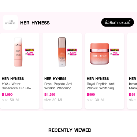
● 6X ไวท์เทนนิ่งคอมเพล็กซ์ จัดการปัญหาผิวหมองคล้ำและสีผิวไม่สม่ำเสมอ
● 4X แอนติออกซิแดนท์ ปกป้องผิวจากมลภาวะและอนุมูลอิสระ
HER HYNESS
ซื้อสินค้าแบรนด์นี้
● 5X มอยส์เจอร์คอมเพล็กซ์ เติมความชุ่มชื้นล้ำลึก ให้ผิวอิ่มฟูฉ่ำน้ำ
● น้ำดอกคาโมมายล์ ปลอบประโลมและคืนความสดชื่นให้ผิวอย่างอ่อนโยน
● SUPRAMOLECULAR CA เสริมความยืดหยุ่นและลดความหมองคล้ำจาก
กระบวนการไกลเคชัน
● ปราศจากสารกันเสียและน้ำหอม
● เลขที่จดแจ้ง 10-2-6900002610
HER HYNESS
HER HYNESS
HER HYNESS
HER
● ปริมาณ 1 ชิ้น
HYA+ Water
Royal Peptide Anti-
Royal Peptide Anti-
Inst
Sunscreen SPF50+
Wrinkle Whitening
Wrinkle Whitening
Mas
PA++++
Serum
Cream
฿1,090
฿1,290
฿990
฿89
size 50 ML
size 30 ML
size 30 ML
size
How To Use:
● หลังล้างหน้า ทา STEP 1 Booster Serum ให้ทั่วใบหน้า
● ตามด้วย STEP 2 วางแผ่นมาส์ก 3D Nano Bio-Fiber ลงบนผิวหน้า
RECENTLY VIEWED
● แนะนำให้มาส์กทิ้งไว้ประมาณ 1 ชั่วโมง หรือจนกว่าแผ่นมาส์กจะเริ่มแห้งและ
เปลี่ยนเป็นสีใสแมตต์