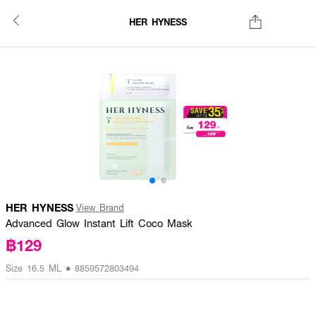
HER HYNESS
HER HYNESS
View Brand
Advanced Glow Instant Lift Coco Mask
฿129
Size 16.5 ML • 8859572803494