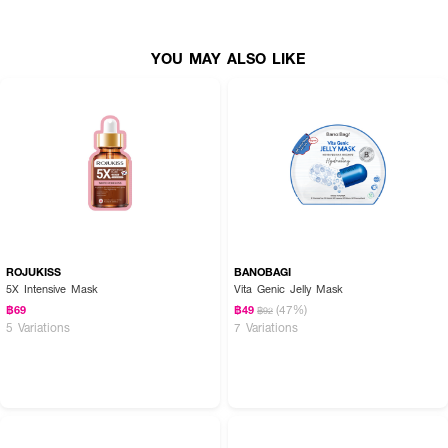
YOU MAY ALSO LIKE
Active Ingredients:
Chamomilla Recutita Flower Water, Niacinamide, Caffeine,
Ergothioneine, Ubiquinone (CoQ10), Papain, Superoxide Dismutase,
EGCG, Fibroin, Ganoderma Sinense Extract, Oryza Sativa (Rice) Seed
Water
FAQ:
● ช่วยให้ผิวโกลว์ขึ้นจริงไหมคะ?: ช่วยได้แน่นอนค่ะ ด้วย 6X ไวท์เทนนิ่งคอมเพล็กซ์
และ SUPRAMOLECULAR CA ที่เน้นแก้ปัญหาผิวหมองคล้ำโดยเฉพาะ ช่วยให้ผิว
ROJUKISS
BANOBAGI
สว่างใสฉ่ำโกลว์ดูสุขภาพดีค่ะ
5X Intensive Mask
Vita Genic Jelly Mask
● แผ่นมาส์กต่างจากมาส์กทั่วไปยังไง?: เป็นเทคโนโลยี 3D Nano Bio-Fiber จาก
(47%)
฿69
฿49
฿92
มะพร้าวที่บางเพียง 0.2 มม. แนบสนิทผิวได้ดีกว่า และช่วยดึงสิ่งสกปรกออกจากรู
5 Variations
7 Variations
ขุมขนพร้อมส่งผ่านสารบำรุงได้ล้ำลึกค่ะ
● คนผิวแพ้ง่ายใช้ได้ไหมคะ?: ใช้ได้ค่ะ เพราะมีน้ำดอกคาโมมายล์ช่วยปลอบประโลมผิว
และสูตรนี้ปราศจากน้ำหอมและสารกันเสียที่อาจก่อให้เกิดการระคายเคืองค่ะ