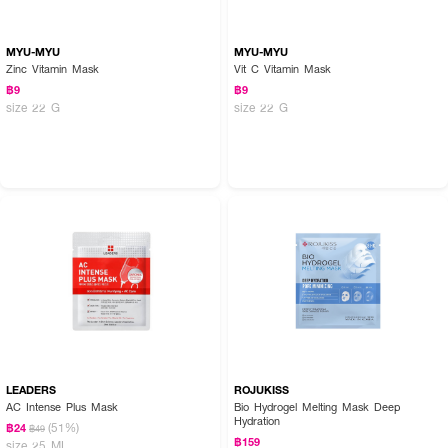
MYU-MYU
MYU-MYU
Zinc Vitamin Mask
Vit C Vitamin Mask
฿9
฿9
size 22 G
size 22 G
LEADERS
ROJUKISS
AC Intense Plus Mask
Bio Hydrogel Melting Mask Deep
Hydration
(51%)
฿24
฿49
฿159
size 25 ML