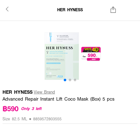
HER HYNESS
HER HYNESS
View Brand
Advanced Repair Instant Lift Coco Mask (Box) 5 pcs
฿590
Only 3 left
Size 82.5 ML • 8859572803555