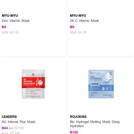
MYU-MYU
MYU-MYU
Zinc Vitamin Mask
Vit C Vitamin Mask
฿9
฿9
size 22 G
size 22 G
LEADERS
ROJUKISS
AC Intense Plus Mask
Bio Hydrogel Melting Mask Deep
Hydration
(51%)
฿24
฿49
฿159
size 25 ML