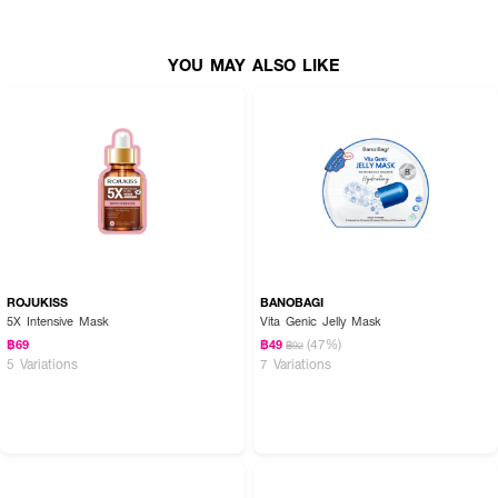
เปลี่ยนเป็นสีใสแมตต์
YOU MAY ALSO LIKE
Active Ingredients:
Bifida Ferment Filtrate, Retinal, Bakuchiol, Ceramide (NP, NS, AP,
EOP), Acetyl Hexapeptide-8, Palmitoyl Tripeptide-1, Palmitoyl
Tetrapeptide-7, Soluble Collagen, Carnosine, Squalane, Tocopherol
FAQ:
● เหมาะกับผิวแบบไหนคะ?: เหมาะสำหรับผิวที่ต้องการการฟื้นฟูอย่างล้ำลึก ผิวที่
เกราะป้องกันอ่อนแอ หรือผู้ที่มีความกังวลเรื่องริ้วรอยและความหย่อนคล้อยค่ะ
ROJUKISS
BANOBAGI
5X Intensive Mask
Vita Genic Jelly Mask
● Retinal ในมาส์กนี้ระคายเคืองไหมคะ?: สูตรนี้ใช้ Encapsulated Retinal ร่วม
กับ Bakuchiol ซึ่งเน้นความอ่อนโยนในการผลัดเซลล์ผิวและลดเลือนริ้วรอย
(47%)
฿69
฿49
฿92
พร้อมมีเซราไมด์ช่วยเสริมเกราะป้องกันผิวค่ะ
5 Variations
7 Variations
● Bifida Lysate ช่วยเรื่องอะไรบ้าง?: ช่วยปรับสมดุลจุลินทรีย์บนผิว
(Microbiome) ทำให้ผิวแข็งแรงขึ้น ไม่แพ้ง่าย และช่วยซ่อมแซมผิวจากมลภาวะค่ะ
ยกกระชับผิวเฟิร์ม ฟื้นบำรุงผิวแข็งแรงทันทีด้วยพลังธรรมชาติ 🧸💖 เผยผิว