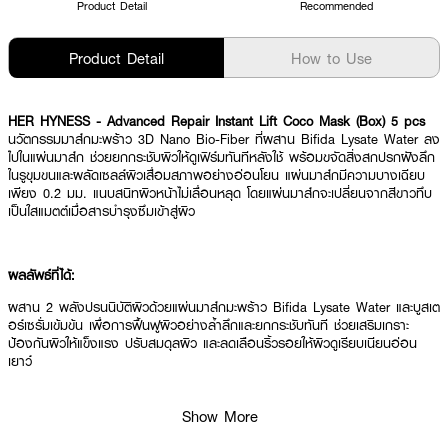
Product Detail
Recommended
Product Detail
How to Use
HER HYNESS - Advanced Repair Instant Lift Coco Mask (Box) 5 pcs
นวัตกรรมมาส์กมะพร้าว 3D Nano Bio-Fiber ที่ผสาน Bifida Lysate Water ลง
ไปในแผ่นมาส์ก ช่วยยกกระชับผิวให้ดูเฟิร์มทันทีหลังใช้ พร้อมขจัดสิ่งสกปรกฝังลึก
ในรูขุมขนและผลัดเซลล์ผิวเสื่อมสภาพอย่างอ่อนโยน แผ่นมาส์กมีความบางเฉียบ
เพียง 0.2 มม. แนบสนิทผิวหน้าไม่เลื่อนหลุด โดยแผ่นมาส์กจะเปลี่ยนจากสีขาวทึบ
เป็นใสแมตต์เมื่อสารบำรุงซึมเข้าสู่ผิว
ผลลัพธ์ที่ได้:
ผสาน 2 พลังปรนนิบัติผิวด้วยแผ่นมาส์กมะพร้าว Bifida Lysate Water และบูสเต
อร์เซรั่มเข้มข้น เพื่อการฟื้นฟูผิวอย่างล้ำลึกและยกกระชับทันที ช่วยเสริมเกราะ
ป้องกันผิวให้แข็งแรง ปรับสมดุลผิว และลดเลือนริ้วรอยให้ผิวดูเรียบเนียนอ่อน
เยาว์
Show More
● มาส์กมะพร้าว 3D Nano Bio-Fiber ผสาน Bifida Lysate Water