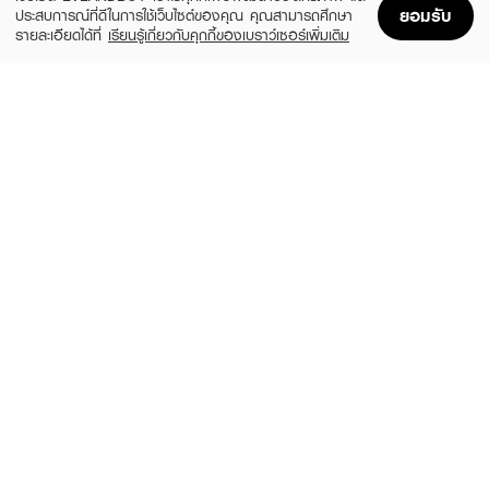
ยอมรับ
ประสบการณ์ที่ดีในการใช้เว็บไซต์ของคุณ คุณสามารถศึกษา
รายละเอียดได้ที่
เรียนรู้เกี่ยวกับคุกกี้ของเบราว์เซอร์เพิ่มเติม
Home
Home
Promotions
Promotions
Shopping Bag
Shopping Bag
Account
Account
SKIN1004
LEADERS
Madagascar Centella Watergel Sheet
Bright Intense Plus Mask
Ampoule Mask (25ml X 5pcs)
(51%)
฿24
฿49
(31%)
฿269
฿390
size 25 ML
size 125 ML
ROJUKISS
LEADERS
White Poreless Hydrogel Mineral Mask 7
Clear Intense Plus Mask
(67%)
(51%)
฿29
฿24
฿89
฿49