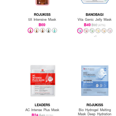
ROJUKISS
BANOBAGI
5X Intensive Mask
Vita Genic Jelly Mask
฿69
฿49
฿92
(47%)
+1
LEADERS
ROJUKISS
AC Intense Plus Mask
Bio Hydrogel Melting
Mask Deep Hydration
฿24
฿49
(51%)