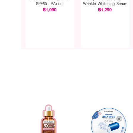
SPF50+ PA++++
Wrinkle Whitening Serum
฿1,090
฿1,290