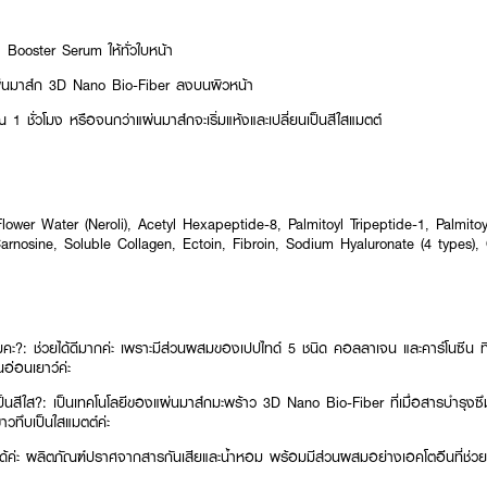
Booster Serum ให้ทั่วใบหน้า
นมาส์ก 3D Nano Bio-Fiber ลงบนผิวหน้า
ณ 1 ชั่วโมง หรือจนกว่าแผ่นมาส์กจะเริ่มแห้งและเปลี่ยนเป็นสีใสแมตต์
ower Water (Neroli), Acetyl Hexapeptide-8, Palmitoyl Tripeptide-1, Palmito
Carnosine, Soluble Collagen, Ectoin, Fibroin, Sodium Hyaluronate (4 types)
ไหมคะ?: ช่วยได้ดีมากค่ะ เพราะมีส่วนผสมของเปปไทด์ 5 ชนิด คอลลาเจน และคาร์โนซีน ท
นอ่อนเยาว์ค่ะ
็นสีใส?: เป็นเทคโนโลยีของแผ่นมาส์กมะพร้าว 3D Nano Bio-Fiber ที่เมื่อสารบำรุงซึมเข้
วทึบเป็นใสแมตต์ค่ะ
ช้ได้ค่ะ ผลิตภัณฑ์ปราศจากสารกันเสียและน้ำหอม พร้อมมีส่วนผสมอย่างเอคโตอีนที่ช่วยเ