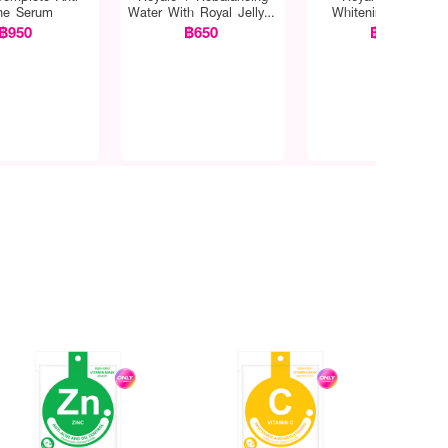
ne Serum
Water With Royal Jelly &
Whitening Cleanser
Deep Sea Kelp
฿950
฿650
฿450