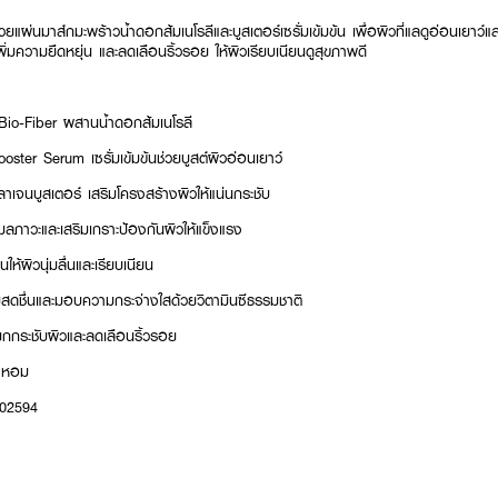
แผ่นมาส์กมะพร้าวน้ำดอกส้มเนโรลีและบูสเตอร์เซรั่มเข้มข้น เพื่อผิวที่แลดูอ่อนเยาว์แ
พิ่มความยืดหยุ่น และลดเลือนริ้วรอย ให้ผิวเรียบเนียนดูสุขภาพดี
io-Fiber ผสานน้ำดอกส้มเนโรลี
ter Serum เซรั่มเข้มข้นช่วยบูสต์ผิวอ่อนเยาว์
เจนบูสเตอร์ เสริมโครงสร้างผิวให้แน่นกระชับ
ภาวะและเสริมเกราะป้องกันผิวให้แข็งแรง
ให้ผิวนุ่มลื่นและเรียบเนียน
มสดชื่นและมอบความกระจ่างใสด้วยวิตามินซีธรรมชาติ
ยกกระชับผิวและลดเลือนริ้วรอย
้ำหอม
002594