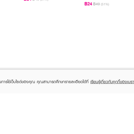
฿24
฿49
(51%)
ในการใช้เว็บไซต์ของคุณ คุณสามารถศึกษารายละเอียดได้ที่
เรียนรู้เกี่ยวกับคุกกี้ของเบรา
TOMER CARE
EVEANDBOY MEMBER
 Shopping
Member registration
 store