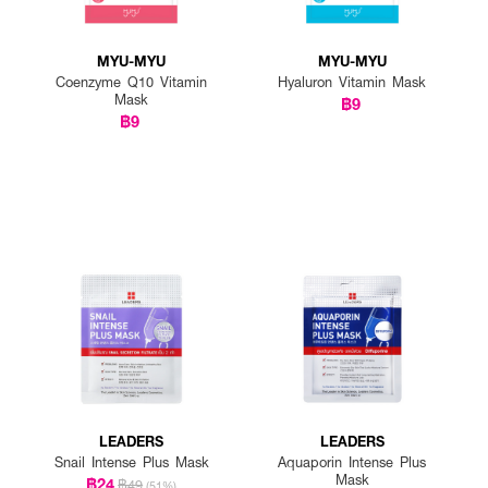
MYU-MYU
MYU-MYU
Coenzyme Q10 Vitamin
Hyaluron Vitamin Mask
Mask
฿9
฿9
LEADERS
LEADERS
Snail Intense Plus Mask
Aquaporin Intense Plus
Mask
฿24
฿49
(51%)