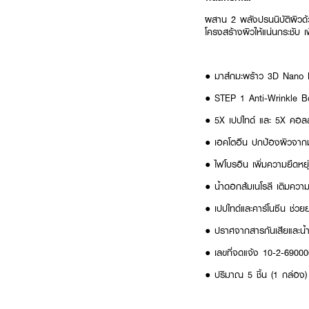
ผสาน 2 พลังปรนนิบัติผิวด้วย
โครงสร้างผิวให้แน่นกระชับ เ
● มาส์กมะพร้าว 3D Nano B
● STEP 1 Anti-Wrinkle Boos
● 5X เปปไทด์ และ 5X คอลลา
● เอคโตอีน ปกป้องผิวจากมล
● ไฟโบรอิน เพิ่มความยืดหยุ่น
● น้ำดอกส้มเนโรลี เติมควา
● เปปไทด์และคาร์โนซีน ช่วย
● ปราศจากสารกันเสียและน
● เลขที่จดแจ้ง 10-2-6900
● ปริมาณ 5 ชิ้น (1 กล่อง)