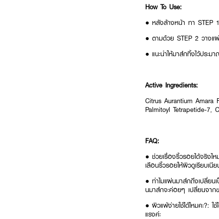
How To Use:
● หลังล้างหน้า ทา STEP 1 
● ตามด้วย STEP 2 วางแผ่
● แนะนำให้มาส์กทิ้งไว้ประมา
Active Ingredients:
Citrus Aurantium Amara Fl
Palmitoyl Tetrapetide-7, 
FAQ:
● ช่วยเรื่องริ้วรอยได้จริง
เลือนริ้วรอยให้ผิวดูเรียบเนีย
● ทำไมแผ่นมาส์กถึงเปลี่ยนเป
นมาส์กจะค่อยๆ เปลี่ยนจากขา
● ผิวแพ้ง่ายใช้ได้ไหมคะ?: ใ
แรงค่ะ