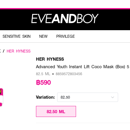
SENSITIVE SKIN
NEW
PRIVILEGE
K
/
HER HYNESS
HER HYNESS
Advanced Youth Instant Lift Coco Mask (Box) 5
82.5 ML • 8859572803456
฿590
Variation:
82.50
82.50 ML