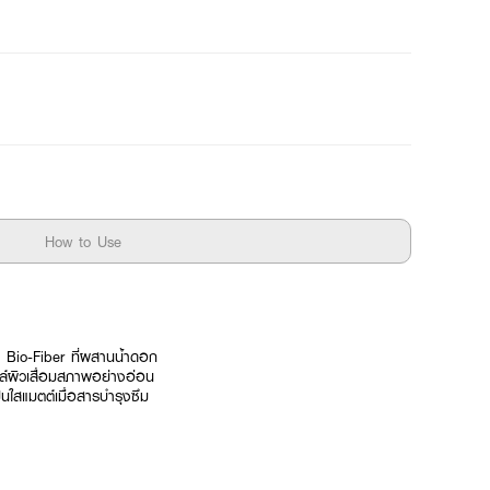
How to Use
Bio-Fiber ที่ผสานน้ำดอก
ลล์ผิวเสื่อมสภาพอย่างอ่อน
นใสแมตต์เมื่อสารบำรุงซึม