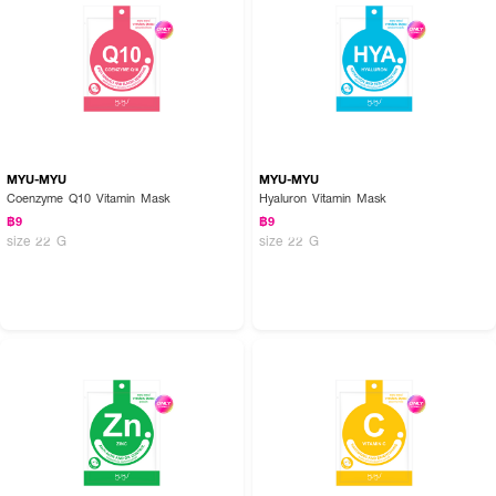
● ผลิตภัณฑ์บำรุงผิวสกัดจากรอยัล เจลลี่ หรือนมผึ้งเข้มข้นจากเทือกเขาแอลป์ใน
ประเทศสวิสเซอร์แลนด์
● สูตรพิเศษสำหรับผิวชาวเอเชียและเหมาะสำหรับทุกสภาพผิว
● ทำให้ผิวแข็งแรง ใส อย่างเป็นธรรมชาติ
● เพิ่มความชุ่มชื้นให้ผิวอย่างล้ำลึกและยาวนาน
MYU-MYU
MYU-MYU
● เสริมสร้างและฟื้นฟูผิวจากภายใน
Coenzyme Q10 Vitamin Mask
Hyaluron Vitamin Mask
● ปรับผิวให้สมดุล ชุ่มชื้น กระจ่างใส และเรียบเนียน
฿9
฿9
size 22 G
size 22 G
● ลดเลือนจุดด่างดำ ฝ้า กระ และรอยสิว
● บรรจุ 7 ชิ้น ขนาด 175 ml