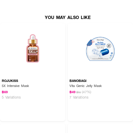
YOU MAY ALSO LIKE
ROJUKISS
BANOBAGI
5X Intensive Mask
Vita Genic Jelly Mask
(47%)
฿69
฿49
฿92
5 Variations
7 Variations