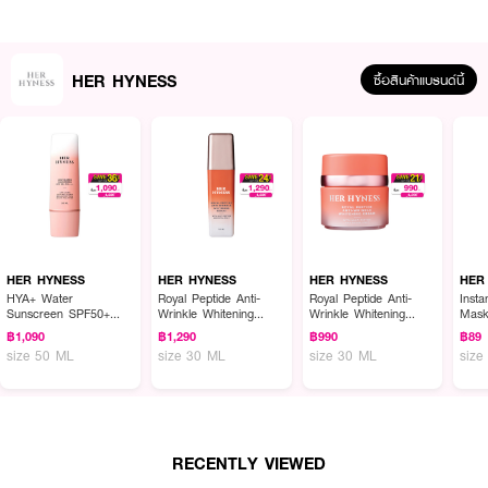
HER HYNESS
ซื้อสินค้าแบรนด์นี้
HER HYNESS
HER HYNESS
HER HYNESS
HER
HYA+ Water
Royal Peptide Anti-
Royal Peptide Anti-
Inst
ผลลัพธ์ที่ได้ :
Sunscreen SPF50+
Wrinkle Whitening
Wrinkle Whitening
Mas
PA++++
Serum
Cream
HER HYNESS Instant Glow Black Mask ใช้เทคโนโลยีใหม่กับแผ่นมาส์กถ่านหิน
฿1,090
฿1,290
฿990
฿89
size 50 ML
size 30 ML
size 30 ML
size
ญี่ปุ่นและซุปเปอร์โกลว์เซรั่มเข้มข้นแก้ปัญหาผิวหมองคล้ำ ให้กระจ่างใสขึ้น พร้อม
ลดเลือนจุดด่างดำ ฝ้า กระ และรอยสิว ให้จางลงอย่างเร่งด่วน เห็นผลตั้งแต่ครั้ง
แรกที่ใช้อ่อนโยน ปราศจากสารเคมีที่ระคายเคืองผิวกว่า 14 ชนิด เช่น
แอลกอฮอล์ น้ำหอม สารกันเสียพาราเบน มิเนอรัลออย สี สเตียรอยด์ เรตินอล
บีเอชเอ และเอเอชเอผ่านการทดสอบการระคายเคืองต่อผิวโดยแพทย์ ผิวหนัง
(Dermatologically-Tested)ไม่ก่อให้เกิดการอุดตันของสิว (Non-Comedogenic)
RECENTLY VIEWED
เหมาะสำหรับผิวบอบบาง แพ้ง่าย