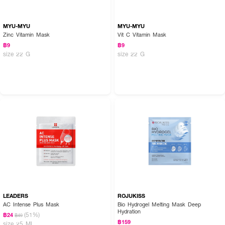
MYU-MYU
MYU-MYU
Zinc Vitamin Mask
Vit C Vitamin Mask
฿9
฿9
size 22 G
size 22 G
How To Use :
หลังทำความสะอาดผิวหน้า วางแผ่น HER HYNESS Instant Glow Black
Mask บนใบหน้า ทิ้งไว้ 20-30 นาทีแล้วดึงออก ใช้ปลายนิ้วนวดเบา ๆ เพื่อให้เนื้อ
เซรั่มซึมเข้าผิวหน้าอย่างเต็มประสิทธิภาพ
LEADERS
ROJUKISS
AC Intense Plus Mask
Bio Hydrogel Melting Mask Deep
Hydration
(51%)
฿24
฿49
฿159
size 25 ML