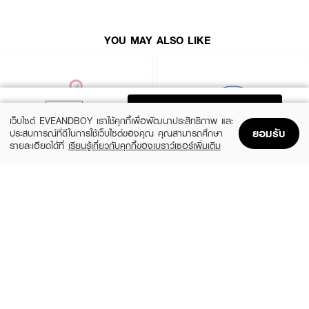
How To Use :
YOU MAY ALSO LIKE
หลังทำความสะอาดผิวหน้า วางแผ่นมาส์กบนใบหน้า ทิ้งไว้ 30-40 นาที หรือจนแผ่
นมาส์กหมาดแล้วดึงออก แล้วตามด้วยขั้นตอนบำรุงผิวปกติ
ADD TO BAG
เว็บไซต์ EVEANDBOY เราใช้คุกกี้เพื่อพัฒนาประสิทธิภาพ และ
ยอมรับ
ประสบการณ์ที่ดีในการใช้เว็บไซต์ของคุณ คุณสามารถศึกษา
รายละเอียดได้ที่
เรียนรู้เกี่ยวกับคุกกี้ของเบราว์เซอร์เพิ่มเติม
Home
Home
Promotions
Promotions
Shopping Bag
Shopping Bag
Account
Account
ROJUKISS
BANOBAGI
5X Intensive Mask
Vita Genic Jelly Mask
(47%)
฿69
฿49
฿92
5 Variations
7 Variations