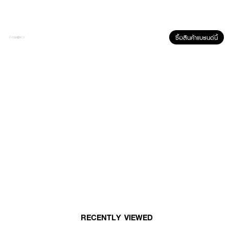
ซื้อสินค้าแบรนด์นี้
ผลลัพธ์ที่ได้ :
HER HYNESS Instant Renewal Black Mask (Box)
มาส์กหน้าสูตรเข้มข้นที่
ช่วยลดเลือนริ้วรอย พร้อมฟื้นฟูผิวให้กระจ่างใสและเรียบเนียนในทันที
· HYDROXYPINACOLONE RETINOATE: ลดเลือนริ้วรอย ปรับผิวให้เรียบเนียน
และกระชับ
· MELATONIN IN LIPOSOME: สารแอนตี้ออกซิแดนท์ทรงพลังในระบบนำพา
สารแบบไลโปโซม ซ่อมแซมและฟื้นฟูผิว
· สารสกัดจากดอกไม้ รวม 4 ชนิด: ปลอบประโลม ลดการระคายเคืองผิว ลดรอย
แดง
· FDA Registration No. : 10-2-6700034842
RECENTLY VIEWED