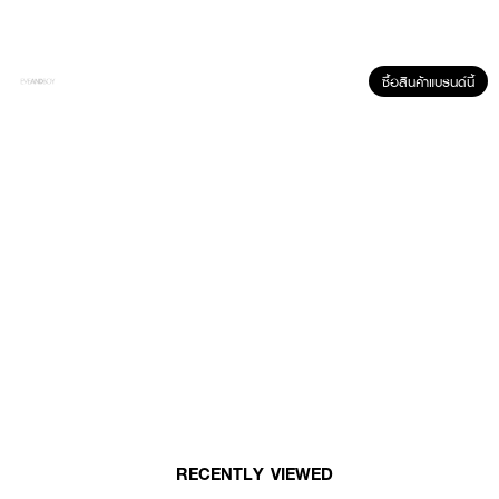
ซื้อสินค้าแบรนด์นี้
ผลลัพธ์ที่ได้ :
HER HYNESS Royal Peptide Anti-Wrinkle Whitening Cream ครีมนมผึ้ง
ผสมเปปไทด์ ปรับผิวให้กระจ่างใส ช่วยให้รูขุมขนดูเล็กลง ฟื้นฟูและปกป้องผิวจาก
การทำลายของแสงแดดและมลภาวะ
RECENTLY VIEWED