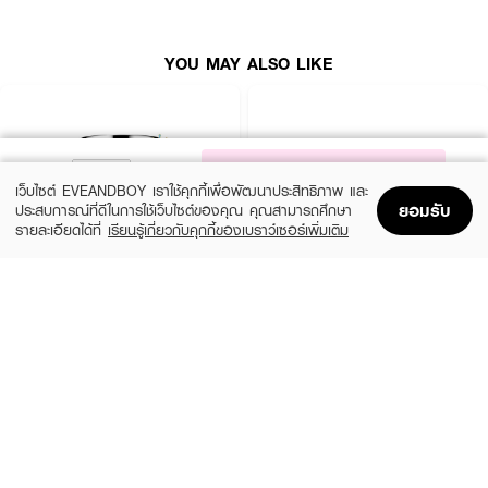
YOU MAY ALSO LIKE
NOTIFY ME
เว็บไซต์ EVEANDBOY เราใช้คุกกี้เพื่อพัฒนาประสิทธิภาพ และ
ยอมรับ
ประสบการณ์ที่ดีในการใช้เว็บไซต์ของคุณ คุณสามารถศึกษา
รายละเอียดได้ที่
เรียนรู้เกี่ยวกับคุกกี้ของเบราว์เซอร์เพิ่มเติม
Home
Home
Promotions
Promotions
Shopping Bag
Shopping Bag
Account
Account
CLINIQUE
SKINTIFIC
Moisture Surge Extended Replenishing
5X Ceramide Barrier Moisture Gel
Hydrator
(50%)
฿339
฿679
(10%)
฿1,791
฿1,990
4 Variations
size 50 ML