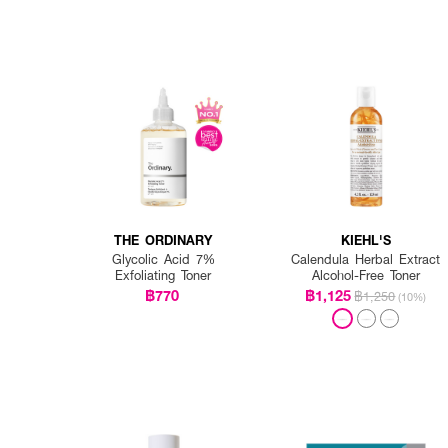
THE ORDINARY
KIEHL'S
Glycolic Acid 7%
Calendula Herbal Extract
Exfoliating Toner
Alcohol-Free Toner
฿770
฿1,125
฿1,250
(10%)