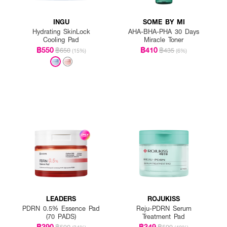
INGU
SOME BY MI
Hydrating SkinLock
AHA-BHA-PHA 30 Days
Cooling Pad
Miracle Toner
฿550
฿410
฿650
฿435
(15%)
(6%)
LEADERS
ROJUKISS
PDRN 0.5% Essence Pad
Reju-PDRN Serum
(70 PADS)
Treatment Pad
฿390
฿349