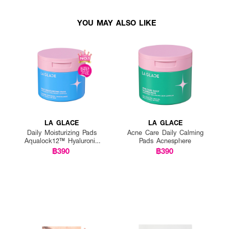
YOU MAY ALSO LIKE
LA GLACE
LA GLACE
Daily Moisturizing Pads
Acne Care Daily Calming
Aqualock12™ Hyaluronic
Pads Acnesphere
Complex
฿390
฿390