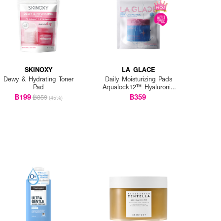
SKINOXY
LA GLACE
Dewy & Hydrating Toner
Daily Moisturizing Pads
Pad
Aqualock12™ Hyaluronic
Complex Refill Size
฿199
฿359
฿359
(45%)