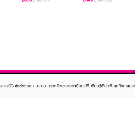
฿590
฿599
(34%)
(42%)
ในการใช้เว็บไซต์ของคุณ คุณสามารถศึกษารายละเอียดได้ที่
เรียนรู้เกี่ยวกับคุกกี้ของเบรา
TOMER CARE
EVEANDBOY MEMBER
 Shopping
Member registration
 store