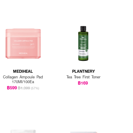
MEDIHEAL
PLANTNERY
Collagen Ampoule Pad
Tea Tree First Toner
170Ml/100Ea
฿169
฿599
฿1,399
(57%)