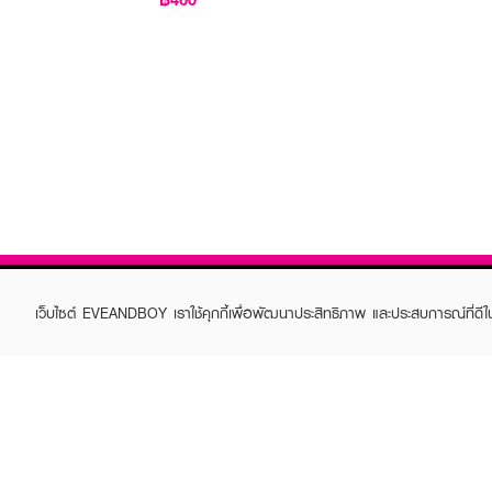
เว็บไซต์ EVEANDBOY เราใช้คุกกี้เพื่อพัฒนาประสิทธิภาพ และประสบการณ์ที่ดี
ABOUT EVEANDBOY
CUS
Brand story
Online
Privacy Policy
Find a