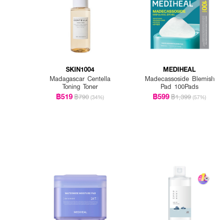
SKIN1004
MEDIHEAL
Madagascar Centella
Madecassoside Blemish
Toning Toner
Pad 100Pads
฿519
฿599
฿790
฿1,399
(34%)
(57%)