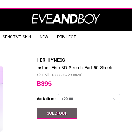
SENSITIVE SKIN
NEW
PRIVILEGE
HER HYNESS
Instant Firm 3D Stretch Pad 60 Sheets
120 ML • 8859572803616
฿395
Variation:
120.00
120.00 ML
SOLD OUT