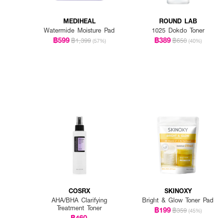
MEDIHEAL
ROUND LAB
Watermide Moisture Pad
1025 Dokdo Toner
฿599
฿389
฿1,399
฿650
(57%)
(40%)
COSRX
SKINOXY
AHA/BHA Clarifying
Bright & Glow Toner Pad
Treatment Toner
฿199
฿359
(45%)
฿460