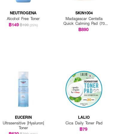
NEUTROGENA
SKIN1004
Alcohol Free Toner
Madagascar Centella
Quick Calming Pad (70
฿149
฿199
(25%)
Pads)
฿890
EUCERIN
LALIO
Ultrasensitive [Hyaluron]
Cica Daily Toner Pad
Toner
฿79
฿630