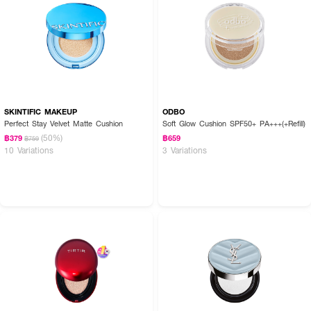
● Skincare Power บอกลาสิว ปรับผิวกระจ่างใส
● Sun Protection Power ปกป้องผิวจาก UVA UVB
● กันน้ำ กันเหงื่อ
● ไม่ทำร้ายปะการัง
● FDA Registration no.11-1-6700011832
SKINTIFIC MAKEUP
ODBO
Perfect Stay Velvet Matte Cushion
Soft Glow Cushion SPF50+ PA+++(+Refill)
● ปริมาณ 12 g. x 2
(50%)
฿379
฿659
฿759
10 Variations
3 Variations