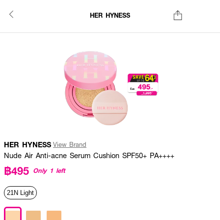
HER HYNESS
HER HYNESS
View Brand
Nude Air Anti-acne Serum Cushion SPF50+ PA++++
฿495
Only 1 left
21N Light