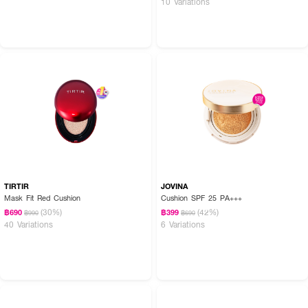
10 Variations
TIRTIR
JOVINA
Mask Fit Red Cushion
Cushion SPF 25 PA+++
(30%)
(42%)
฿690
฿399
฿990
฿690
40 Variations
6 Variations
● เฮอ ไฮเนส นู้ด แอร์ แอนตี้-แอคเน่ เซรั่ม คุชชั่น เอสพีเอฟ 50+ พีเอ++++
● Makeup Power เบลอผิวไร้รูขุมขน ปกปิดแต่ไม่หนาเตอะ