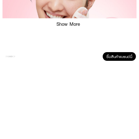
Show More
ซื้อสินค้าแบรนด์นี้
ผลลัพธ์ที่ได้ :
Her Hyness Nude Air Anti-Acne Serum Cushion SPF50+ PA++++ เป็นมาก
กว่าคุชชั่น ด้วย 3 พลังคุชชั่นเซรั่ม บอกลาสิว – เบลอผิว – กันแดด เพื่อผิวแพ้
และเป็นสิวง่ายโดยเฉพาะ เนื้อกึ่งแมทท์ ไม่ฉ่ำวาวหรือแห้งจนเกินไป ปกปิดปานกลาง
แต่บิ้วท์ให้ผิวเนียนกริบได้โดยไม่อุดตันผิว! สูตรคลีน ไม่มีส่วนผสมของซิลิโคน
(Silicon) แต่ใช้ Avocado Oil 🥑 ส่วนผสมจากธรรมชาติแทน ซึ่งมีคุณสมบัติเหนือ
กว่าซิลิโคนด้วย สัมผัสนุ่มลื่น เผยผิวเรียบเนียน เบลอผิวและรูขุมขน ติดทน
ยาวนาน ชุ่มชื้นมากกว่า แถมยังเสริมการบำรุงผิวด้วย วิตามิน A, D, E และ