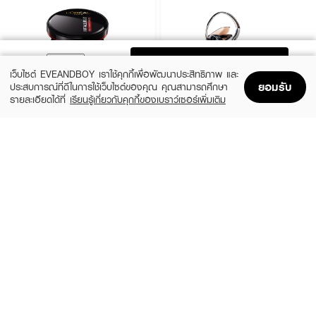
ADD TO BAG
เว็บไซต์ EVEANDBOY เราใช้คุกกี้เพื่อพัฒนาประสิทธิภาพ และ
ยอมรับ
ประสบการณ์ที่ดีในการใช้เว็บไซต์ของคุณ คุณสามารถศึกษา
รายละเอียดได้ที่
เรียนรู้เกี่ยวกับคุกกี้ของเบราว์เซอร์เพิ่มเติม
Home
Home
Promotions
Promotions
Shopping Bag
Shopping Bag
Account
Account
L'OREAL
TIME PHORIA
Infallible Pro-Cover Cushion
Timeless Lumina Matte Perfection
Cushion
(12%)
฿529
฿599
(48%)
฿379
฿729
5 Variations
How to Use :
5 Variations
แตะเบาๆ ด้วยพัฟ และเกลี่ยให้ทั่วใบหน้าและลำคอ ควรใช้ 15-20 นาทีก่อนออกแดด