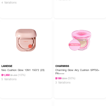
4 Variations
LANEIGE
CHARMISS
Neo Cushion Glow 13N1 15G*2 (23)
Charming Glow Airy Cushion SPF50+
PA++++
(10%)
฿1,350
฿1,500
(50%)
฿199
฿399
5 Variations
3 Variations