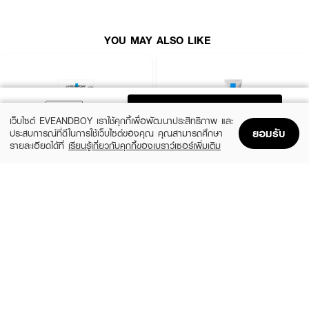
YOU MAY ALSO LIKE
ADD TO BAG
เว็บไซต์ EVEANDBOY เราใช้คุกกี้เพื่อพัฒนาประสิทธิภาพ และ
ยอมรับ
ประสบการณ์ที่ดีในการใช้เว็บไซต์ของคุณ คุณสามารถศึกษา
รายละเอียดได้ที่
เรียนรู้เกี่ยวกับคุกกี้ของเบราว์เซอร์เพิ่มเติม
Home
Home
Promotions
Promotions
Shopping Bag
Shopping Bag
Account
Account
LA ROCHE POSAY
LA ROCHE POSAY
● ช่วยลดสิวอุดตัน สิวผด
Efflaclar Duo+M
Efflaclar Duo+M
฿219
฿1,090
● ลดความมันส่วนเกิน
size 7.5 ML
size 40 ML
● ลดรอยสิวโดยไม่ทำร้ายเกราะป้องกันผิว
● ทำให้ผิวแข็งแรง ไม่เป็นสิวง่าย
● ปราศจากสารเคมีที่ระคายเคืองผิวกว่า 18 ชนิด
● ไม่ก่อให้เกิดการอุดตันของสิว