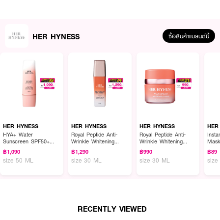
HER HYNESS
ซื้อสินค้าแบรนด์นี้
ผลลัพธ์ที่ได้ :
HER HYNESS Prebio Complete Anti-Acne Serum เหนือกว่าด้วยสารสกัด
ทางเลือกประสิทธิภาพสูงทว่าอ่อนโยนต่อผิว ด้วยการสร้างความสมดุลระบบนิเวศ
ผิว และจัดการครบทั้ง 6 กลไกการรักษาสิว
HER HYNESS
HER HYNESS
HER HYNESS
HER
HYA+ Water
Royal Peptide Anti-
Royal Peptide Anti-
Inst
Sunscreen SPF50+
Wrinkle Whitening
Wrinkle Whitening
Mas
PA++++
Serum
Cream
฿1,090
฿1,290
฿990
฿89
size 50 ML
size 30 ML
size 30 ML
size
RECENTLY VIEWED