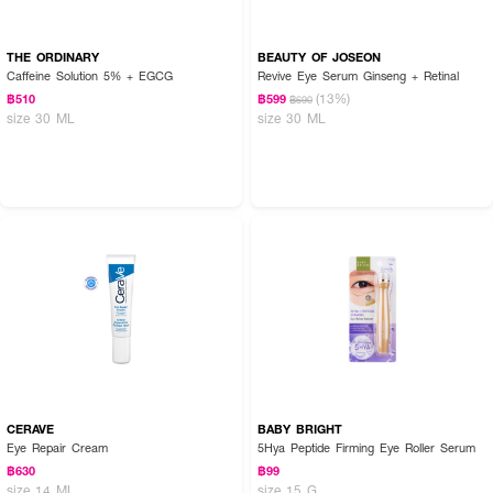
THE ORDINARY
BEAUTY OF JOSEON
Caffeine Solution 5% + EGCG
Revive Eye Serum Ginseng + Retinal
(13%)
฿510
฿599
฿690
size 30 ML
size 30 ML
CERAVE
BABY BRIGHT
Eye Repair Cream
5Hya Peptide Firming Eye Roller Serum
฿630
฿99
size 14 ML
size 15 G