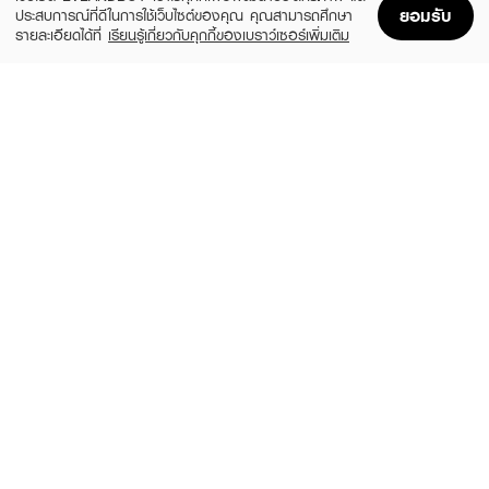
ยอมรับ
ประสบการณ์ที่ดีในการใช้เว็บไซต์ของคุณ คุณสามารถศึกษา
รายละเอียดได้ที่
เรียนรู้เกี่ยวกับคุกกี้ของเบราว์เซอร์เพิ่มเติม
Home
Home
Promotions
Promotions
Shopping Bag
Shopping Bag
Account
Account
CLINIQUE
LUNA
All About Eyes
Jelly Eye Care
(10%)
(25%)
฿1,755
฿59
฿1,950
฿79
size 15 ML
size 3 G
L'OREAL
KIEHL'S
Revitalift Triple Power Eye Bag Instant
Creamy Eye Treatment With Avocado
Corrector
(10%)
฿1,710
฿1,900