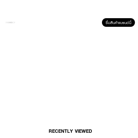
ซื้อสินค้าแบรนด์นี้
ผลลัพธ์ที่ได้ :
ทรีตเมนท์เข้มข้นสำหรับรอบดวงตา HER HYNESS Royal Lift White Anti-
Wrinkle Eye Cream ช่วยลดเลือนริ้วรอยและร่องลึกใต้ดวงตา ลดถุงใต้ตา พร้อม
ปรับรอยคล้ำรอบดวงตาให้ดูกระจ่างใสขึ้น รู้สึกได้ภายใน 1 คืน
● ทรีตเมนท์เข้มข้นสำหรับรอบดวงตา
● เนื้อเจลครีม ไม่เหนียวเหนอะหนะ
● อ่อนโยน ปราศจากสารเคมีที่ระคายเคืองผิว
● ผ่านการทดสอบการระคายเคืองต่อผิวโดยแพทย์ผิวหนัง
● ไม่ก่อให้เกิดการอุดตันของสิว
RECENTLY VIEWED
● เหมาะสำหรับผิวบอบบาง แพ้ง่าย