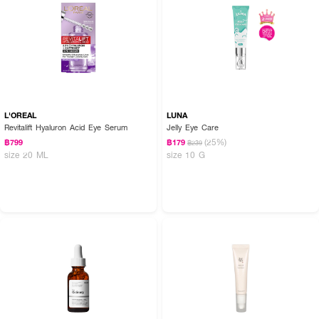
L'OREAL
LUNA
Revitalift Hyaluron Acid Eye Serum
Jelly Eye Care
(25%)
฿799
฿179
฿239
size 20 ML
size 10 G