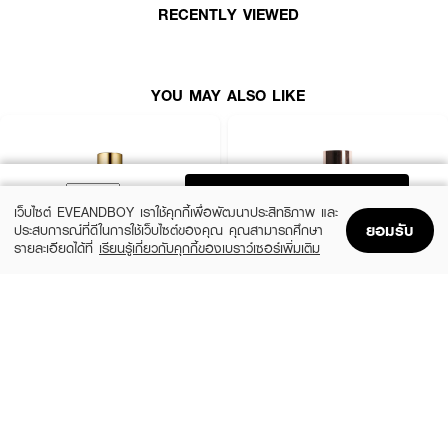
RECENTLY VIEWED
• ผิวดูเรียบเนียน ผุดผ่องเหมือนผิวดีอยู่แล้ว
• ผสานสารสกัดจากดอกไม้: Chamomile, Pomegranate, Rose
• ติดทนนาน สบายผิวตลอดวัน
YOU MAY ALSO LIKE
เฉดสี:
21W1 WARM VANILLA
ADD TO BAG
21N1 VANILLA
เว็บไซต์ EVEANDBOY เราใช้คุกกี้เพื่อพัฒนาประสิทธิภาพ และ
ยอมรับ
ประสบการณ์ที่ดีในการใช้เว็บไซต์ของคุณ คุณสามารถศึกษา
23N1 BEIGE
รายละเอียดได้ที่
เรียนรู้เกี่ยวกับคุกกี้ของเบราว์เซอร์เพิ่มเติม
Home
Home
Promotions
Promotions
Shopping Bag
Shopping Bag
Account
Account
25N1 AMBER
17N1 IVORY
ESTEE LAUDER
ZHE
Double Wear Stay-In-Place Makeup
Long Wear Coverage Nourishing
SPF10 PA++
Foundation
(10%)
฿2,250
฿490
฿2,500
เลขที่จดแจ้ง:
10-2-6700008023#3
20 Variations
4 Variations
ปริมาณสุทธิ:
30 ml