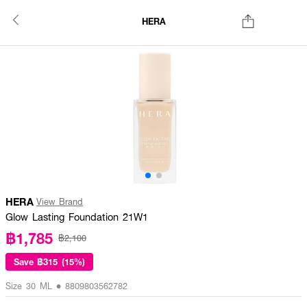
HERA
HERA
View Brand
Glow Lasting Foundation 21W1
฿1,785
฿2,100
Save
฿315 (15%)
Size 30 ML • 8809803562782