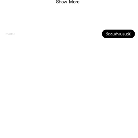
Show More
ซื้อสินค้าแบรนด์นี้
ผลลัพธ์ที่ได้:
HERA Glow Lasting Foundation รองพื้นเนื้อบางเบา ช่วยปกปิดอย่างเป็น
ธรรมชาติ ให้ผิวดูเรียบเนียน ผ่องใส พร้อมมอบประกายโกลว์ฉ่ำน้ำตลอดวัน สูตร
ผสมสารสกัดจากดอกไม้ อาทิ
Chamomile, Pomegranate, Rose
ที่ช่วยให้รู้สึก
สบายผิว มอบความเปล่งประกายดุจผิวสุขภาพดี
คุณสมบัติเด่น:
• รองพื้นสูตรโกลว์ ให้ผิวฉ่ำวาว สุขภาพดี
• เนื้อบางเบา เกลี่ยง่าย ไม่หนักผิว