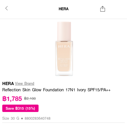
HERA
HERA
View Brand
Reflection Skin Glow Foundation 17N1 Ivory SPF15/PA++
฿1,785
฿2,100
Save
฿315 (15%)
Size 30 G • 8800283640748