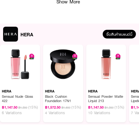
Show More
HERA
ซื้อสินค้าแบรนด์นี้
ผลลัพธ์ที่ได้:
รองพื้นเนื้อบางเบา สบายผิว แนบเนียนไปกับผิวอย่างเป็นธรรมชาติ ช่วยปรับสีผิว
ให้สม่ำเสมอ มอบผิวโกลว์ใส เล่นแสง เปล่งประกายอย่างมีสุขภาพดี พร้อมบำรุง
ผิวให้ชุ่มชื้นยาวนาน และปกป้องผิวจากแสงแดดด้วย SPF15/PA++
HERA
HERA
HERA
HER
Sensual Nude Gloss
Black Cushion
Sensual Powder Matte
Sens
422
Foundation 17N1
Liquid 213
Lipst
(15%)
(15%)
(15%)
฿1,147.50
฿1,572.50
฿1,147.50
฿1,1
฿1,350
฿1,850
฿1,350
● เฮร่า รีเฟลคชั่น สกิน โกลว์ ฟาวน์เดชั่น
6 Variations
4 Variations
10 Variations
7 Va
● ผิวโกลว์ใสขึ้น +51% หลังการใช้
● เพิ่มความชุ่มชื้นแก่ผิว +34%