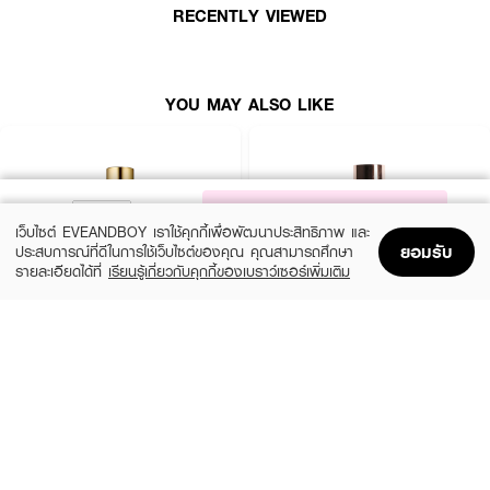
● ผิวชุ่มชื้นยาวนานถึง 24 ชั่วโมง
RECENTLY VIEWED
● SPF15/PA++ ปกป้องผิวจากแสงแดด
● FDA Registration no. 10-2-6800041441#1
YOU MAY ALSO LIKE
● ปริมาณ - 30 กรัม
How to Use:
NOTIFY ME
● กดรองพื้นลงบนหลังมือ แล้วใช้ปลายนิ้วเกลี่ยเบาๆ จากกลางใบหน้าออกไปด้าน
เว็บไซต์ EVEANDBOY เราใช้คุกกี้เพื่อพัฒนาประสิทธิภาพ และ
ข้าง
ยอมรับ
ประสบการณ์ที่ดีในการใช้เว็บไซต์ของคุณ คุณสามารถศึกษา
● ตบเบาๆ เพื่อให้ซึมเข้าสู่ผิว
รายละเอียดได้ที่
เรียนรู้เกี่ยวกับคุกกี้ของเบราว์เซอร์เพิ่มเติม
Home
Home
Promotions
Promotions
Shopping Bag
Shopping Bag
Account
Account
● หากต้องการให้ผิวดูโกลว์มากขึ้น ให้ทาบางๆ ซ้ำอีกครั้งในบริเวณที่ต้องการ
ESTEE LAUDER
ZHE
Double Wear Stay-In-Place Makeup
Long Wear Coverage Nourishing
SPF10 PA++
Foundation
🌸 เผยผิวโกลว์ใส เล่นแสง สวยจบในขั้นตอนเดียว ด้วย HERA Reflection Skin
Glow Foundation! 💫✨
(10%)
฿2,250
฿490
฿2,500
20 Variations
4 Variations