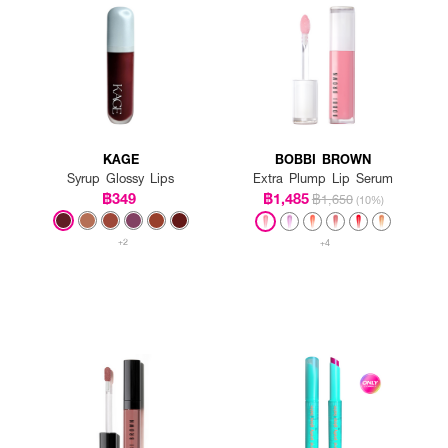
KAGE
BOBBI BROWN
Syrup Glossy Lips
Extra Plump Lip Serum
฿349
฿1,485
฿1,650
(10%)
+2
+4