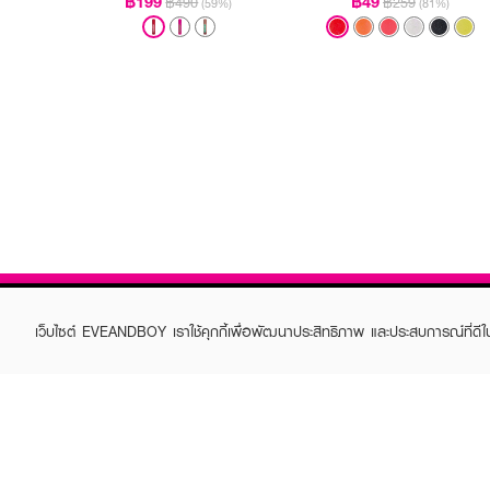
฿199
฿49
฿490
฿259
(59%)
(81%)
เว็บไซต์ EVEANDBOY เราใช้คุกกี้เพื่อพัฒนาประสิทธิภาพ และประสบการณ์ที่ดี
ABOUT EVEANDBOY
CUS
Brand story
Online