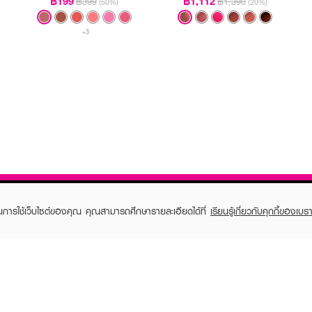
฿199
฿1,112
฿399
฿1,390
(50%)
(20%)
+3
ในการใช้เว็บไซต์ของคุณ คุณสามารถศึกษารายละเอียดได้ที่
เรียนรู้เกี่ยวกับคุกกี้ของเบรา
TOMER CARE
EVEANDBOY MEMBER
 Shopping
Member registration