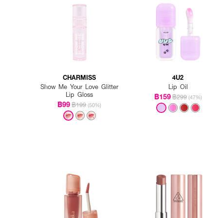
CHARMISS
4U2
Show Me Your Love Glitter
Lip Oil
Lip Gloss
฿159
฿299
(47%)
฿99
฿199
(50%)