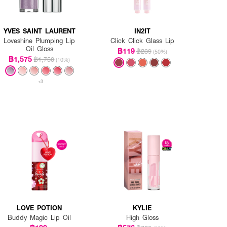
YVES SAINT LAURENT
IN2IT
Loveshine Plumping Lip
Click Click Glass Lip
Oil Gloss
฿119
฿239
(50%)
฿1,575
฿1,750
(10%)
+3
LOVE POTION
KYLIE
Buddy Magic Lip Oil
High Gloss