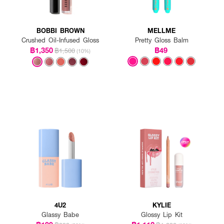
BOBBI BROWN
MELLME
Crushed Oil-Infused Gloss
Pretty Gloss Balm
฿1,350
฿49
฿1,500
(10%)
4U2
KYLIE
Glassy Babe
Glossy Lip Kit