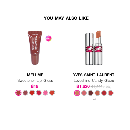
YOU MAY ALSO LIKE
MELLME
YVES SAINT LAURENT
Sweetener Lip Gloss
Loveshine Candy Glaze
฿18
฿1,620
฿1,800
(10%)
+4