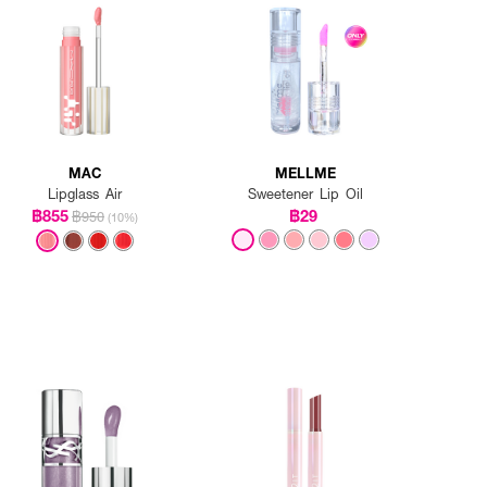
MAC
MELLME
Lipglass Air
Sweetener Lip Oil
฿855
฿29
฿950
(10%)