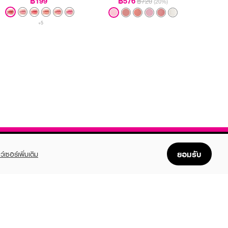
฿199
฿576
฿720
(20%)
+5
ยอมรับ
ว์เซอร์เพิ่มเติม
FOLLOW US