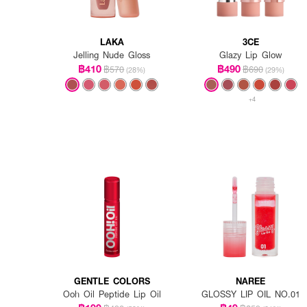
LAKA
3CE
Jelling Nude Gloss
Glazy Lip Glow
฿410
฿490
฿570
฿690
(28%)
(29%)
+4
GENTLE COLORS
NAREE
Ooh Oil Peptide Lip Oil
GLOSSY LIP OIL NO.01