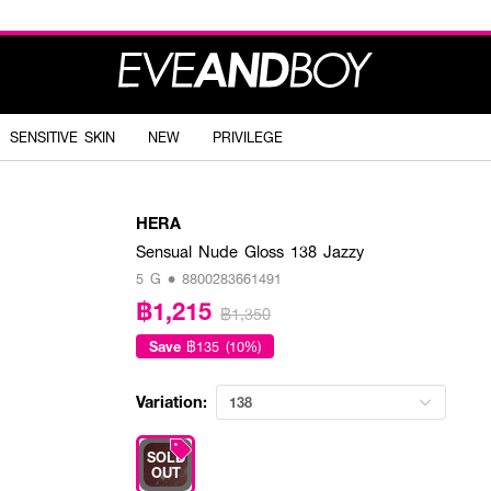
SENSITIVE SKIN
NEW
PRIVILEGE
HERA
Sensual Nude Gloss 138 Jazzy
5 G • 8800283661491
฿1,215
฿1,350
Save
฿135 (10%)
Variation:
138
SOLD
OUT