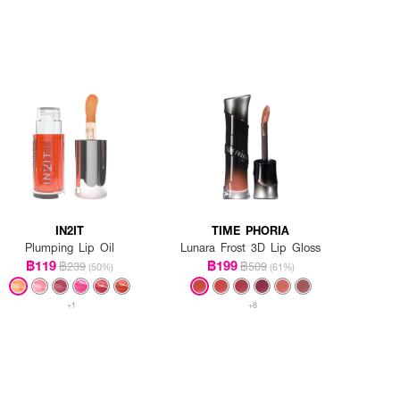
IN2IT
TIME PHORIA
Plumping Lip Oil
Lunara Frost 3D Lip Gloss
฿119
฿199
฿239
฿509
(50%)
(61%)
+1
+8