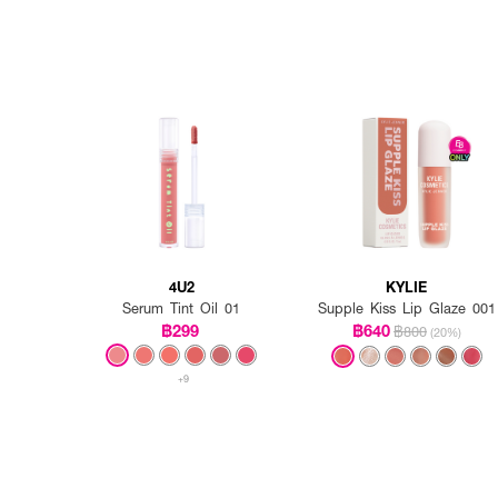
4U2
KYLIE
Serum Tint Oil 01
Supple Kiss Lip Glaze 001
฿299
฿640
฿800
(20%)
+9