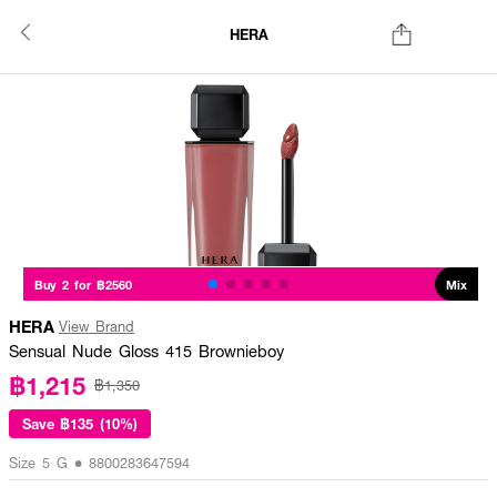
HERA
Buy 2 for ฿2560
Mix
HERA
View Brand
Sensual Nude Gloss 415 Brownieboy
฿1,215
฿1,350
Save
฿135 (10%)
Size 5 G • 8800283647594