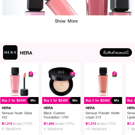
Show More
HERA
ซื้อสินค้าแบรนด์นี้
ผลลัพธ์ที่ได้:
HERA Sensual Nude Gloss เป็นลิปกลอสที่มีเนื้อสัมผัสบางเบา ไม่เหนียว
เหนอะหนะ มอบความแวววาวและสีสันอ่อนใสให้กับริมฝีปาก ด้วยส่วนผสมของไฟโต
Buy 2 for ฿2560
Mix
Buy 2 for ฿2480
Mix
Buy 2 for ฿2560
Mix
Buy 
สเตอรอลและน้ำมันอีฟนิ่งพริมโรส ช่วยบำรุงริมฝีปากให้ชุ่มชื้น เหมาะสำหรับผู้ที่
ต้องการลุคธรรมชาติและริมฝีปากดูสุขภาพดี​
HERA
HERA
HERA
HER
Sensual Nude Gloss
Black Cushion
Sensual Powder Matte
Sens
· เฮร่า เซนชวล นู้ด กลอส​
422
Foundation 17N1
Liquid 213
Lipst
(10%)
(10%)
(10%)
฿1,215
฿1,665
฿1,215
฿1,2
฿1,350
฿1,850
฿1,350
· การปกปิด: บางเบา​
6 Variations
4 Variations
10 Variations
7 Va