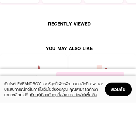
· ฟินิชลุค: โกลว​
· เนื้อผลิตภัณฑ์: ลิควิด​
RECENTLY VIEWED
YOU MAY ALSO LIKE
NOTIFY ME
เว็บไซต์ EVEANDBOY เราใช้คุกกี้เพื่อพัฒนาประสิทธิภาพ และ
ยอมรับ
ประสบการณ์ที่ดีในการใช้เว็บไซต์ของคุณ คุณสามารถศึกษา
รายละเอียดได้ที่
เรียนรู้เกี่ยวกับคุกกี้ของเบราว์เซอร์เพิ่มเติม
Home
Home
Promotions
Promotions
Shopping Bag
Shopping Bag
Account
Account
MAYBELLINE
4U2
Superstay Vinyl Ink 35 Cheeky As
Jelly Tint
(24%)
(33%)
฿249
฿199
฿329
฿299
35 Variations
14 Variations