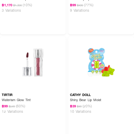
(10%)
(77%)
฿1,170
฿99
฿1,300
฿430
3 Variations
9 Variations
TIRTIR
CATHY DOLL
Waterism Glow Tint
Shiny Bear Lip Moist
(60%)
(20%)
฿99
฿39
฿249
฿49
12 Variations
10 Variations