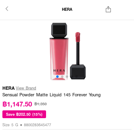
HERA
HERA
View Brand
Sensual Powder Matte Liquid 145 Forever Young
฿1,147.50
฿1,350
Save
฿202.50 (15%)
Size 5 G • 8800283645477