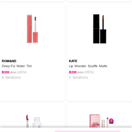
ROM&ND
KATE
Dewy·Ful Water Tint
Lip Monster Souffle Matte
(26%)
(39%)
฿289
฿299
฿390
฿490
8 Variations
5 Variations