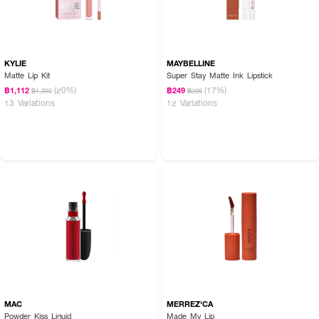
KYLIE
MAYBELLINE
Matte Lip Kit
Super Stay Matte Ink Lipstick
(20%)
(17%)
฿1,112
฿249
฿1,390
฿299
13 Variations
12 Variations
MAC
MERREZ'CA
Powder Kiss Liquid
Made My Lip