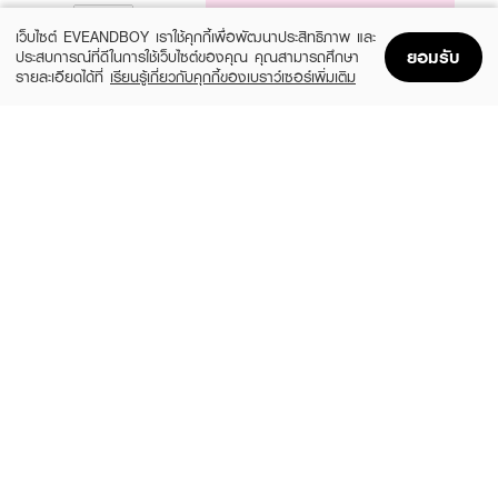
NOTIFY ME
เว็บไซต์ EVEANDBOY เราใช้คุกกี้เพื่อพัฒนาประสิทธิภาพ และ
ยอมรับ
ประสบการณ์ที่ดีในการใช้เว็บไซต์ของคุณ คุณสามารถศึกษา
รายละเอียดได้ที่
เรียนรู้เกี่ยวกับคุกกี้ของเบราว์เซอร์เพิ่มเติม
Home
Home
Promotions
Promotions
Shopping Bag
Shopping Bag
Account
Account
NAREE
KYLIE
Velvet Matte Creamy Lip Blur
Velvet Lip Kit
(20%)
฿99
฿1,112
฿1,390
18 Variations
6 Variations
NEE CARA
SRICHAND