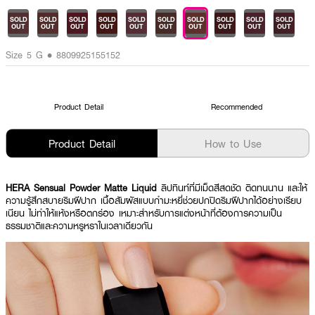
SOLD
SOLD
SOLD
SOLD
SOLD
SOLD
SOLD
SOLD
SOLD
SOLD
OUT
OUT
OUT
OUT
OUT
OUT
OUT
OUT
OUT
OUT
Size 5 G • 8809925155152
Product Detail
Recommended
Product Detail
How to Use
HERA Sensual Powder Matte Liquid
ลิปทินท์ที่มีเม็ดสีสดชัด ติดทนนาน และให้
ความรู้สึกสบายริมฝีปาก เนื้อสัมผัสแบบกำมะหยี่ช่วยปกปิดริมฝีปากได้อย่างเรียบ
เนียน ไม่ทำให้แห้งหรือตกร่อง เหมาะสำหรับการแต่งหน้าที่ต้องการความเป็น
ธรรมชาติและความหรูหราในเวลาเดียวกัน ​