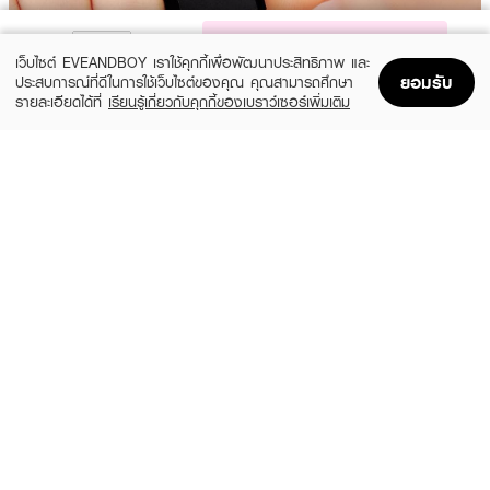
NOTIFY ME
เว็บไซต์ EVEANDBOY เราใช้คุกกี้เพื่อพัฒนาประสิทธิภาพ และ
ยอมรับ
ประสบการณ์ที่ดีในการใช้เว็บไซต์ของคุณ คุณสามารถศึกษา
รายละเอียดได้ที่
เรียนรู้เกี่ยวกับคุกกี้ของเบราว์เซอร์เพิ่มเติม
Home
Home
Promotions
Promotions
Shopping Bag
Shopping Bag
Account
Account
Show More
ซื้อสินค้าแบรนด์นี้
ผลลัพธ์ที่ได้:
ลิปทินท์ที่ให้ความโกลว์และชุ่มชื้น
HERA Sensual Powder Matte Liquid
พร้อม
สัมผัสบางเบาแต่ให้เม็ดสีแน่นชัด เนื้อสัมผัสแบบเจลน้ำที่ไม่เหนียวเหนอะหนะ ทำให้ริม
ฝีปากดูฉ่ำสุขภาพดีอย่างเป็นธรรมชาติ นอกจากนี้ยังช่วยให้ริมฝีปากดูเรียบเนียน
ไม่ตกร่อง พร้อมมอบความติดทนยาวนานตลอดวัน เหมาะสำหรับทุกโอกาส ไม่ว่าจะ