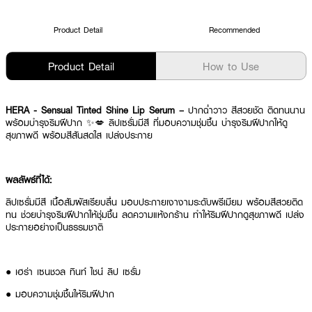
Product Detail
Recommended
Product Detail
How to Use
HERA - Sensual Tinted Shine Lip Serum –
ปากฉ่ำวาว สีสวยชัด ติดทนนาน
พร้อมบำรุงริมฝีปาก ✨💋 ลิปเซรั่มมีสี ที่มอบความชุ่มชื้น บำรุงริมฝีปากให้ดู
สุขภาพดี พร้อมสีสันสดใส เปล่งประกาย
ผลลัพธ์ที่ได้:
ลิปเซรั่มมีสี เนื้อสัมผัสเรียบลื่น มอบประกายเงางามระดับพรีเมียม พร้อมสีสวยติด
ทน ช่วยบำรุงริมฝีปากให้ชุ่มชื้น ลดความแห้งกร้าน ทำให้ริมฝีปากดูสุขภาพดี เปล่ง
ประกายอย่างเป็นธรรมชาติ
● เฮร่า เซนชวล ทินท์ ไชน์ ลิป เซรั่ม
● มอบความชุ่มชื้นให้ริมฝีปาก