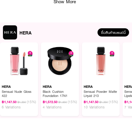
Show More
● ลดความแห้งกร้าน
● ริมฝีปากดูสุขภาพดี เปล่งประกาย
● สีสวยชัด ติดทนนาน
● FDA Registration no. 10-2-6800041138
HERA
ซื้อสินค้าแบรนด์นี้
● มีหลากหลายเฉดสีให้เลือก
How to Use:
● ทาทั่วริมฝีปาก และทาซ้ำเพื่อเพิ่มความชุ่มชื้นและสีสัน
💋 บำรุงริมฝีปากให้สวยฉ่ำวาว ด้วย HERA Sensual Tinted Shine Lip
HERA
HERA
HERA
HER
Sensual Nude Gloss
Black Cushion
Sensual Powder Matte
Sens
Serum! ✨💫💖
422
Foundation 17N1
Liquid 213
Lipst
(15%)
(15%)
(15%)
฿1,147.50
฿1,572.50
฿1,147.50
฿1,1
฿1,350
฿1,850
฿1,350
6 Variations
4 Variations
10 Variations
7 Va