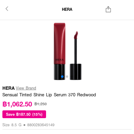
HERA
HERA
View Brand
Sensual Tinted Shine Lip Serum 370 Redwood
฿1,062.50
฿1,250
Save
฿187.50 (15%)
Size 8.5 G • 8800283645149