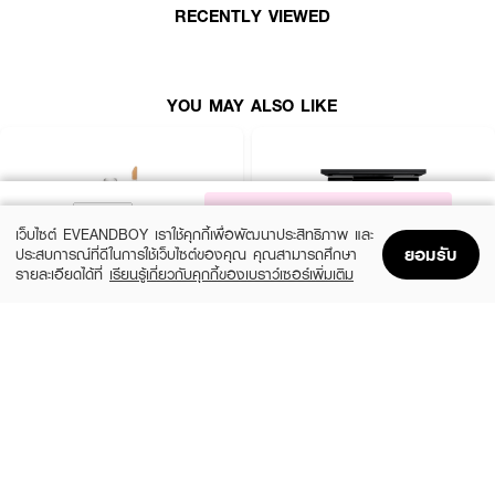
·
ฟินิชแบบ Silky: ให้ผลลัพธ์ผิวที่เรียบเนียน ดูเป็นธรรมชาติ (Natural Coverage)
RECENTLY VIEWED
·
ส่วนผสมบำรุง: ช่วยเพิ่มความชุ่มชื้นและดูแลผิวขณะที่ใช้งาน
· FDA Registration No. : 10-2-6900007596
YOU MAY ALSO LIKE
NOTIFY ME
เว็บไซต์ EVEANDBOY เราใช้คุกกี้เพื่อพัฒนาประสิทธิภาพ และ
ยอมรับ
ประสบการณ์ที่ดีในการใช้เว็บไซต์ของคุณ คุณสามารถศึกษา
รายละเอียดได้ที่
เรียนรู้เกี่ยวกับคุกกี้ของเบราว์เซอร์เพิ่มเติม
Home
Home
Promotions
Promotions
Shopping Bag
Shopping Bag
Account
Account
SRICHAND
MAC
Skin Essential Concealer
Studio Fix Conceal And Correct Palette
(69%)
(10%)
฿69
฿1,710
฿220
฿1,900
3 Variations
3 Variations