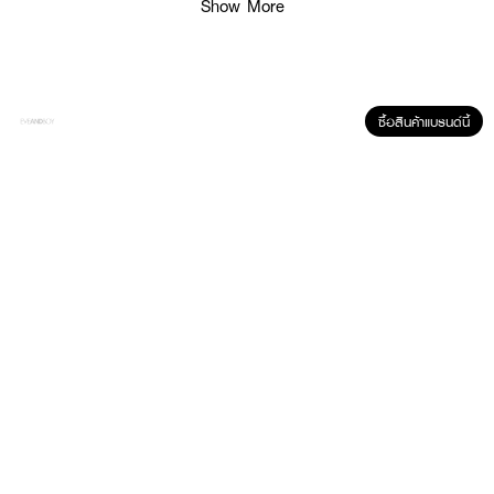
Show More
ซื้อสินค้าแบรนด์นี้
ผลลัพธ์ที่ได้ :
HERA Silkystay Serum concealer
คอนซีลเลอร์เซรั่มสูตรอ่อนโยนต่อผิวที่
ปกปิดโดยไม่อุดตันรูขุมขน
ให้ผิวหายใจได้อย่างสบายผิว
·
เนื้อสัมผัสแบบเซรั่ม (Serum-thin, Smooth Finish): บางเบา สบายผิว ไม่หนัก
หน้า เกลี่ยง่าย
·
ปกปิดนาน 24 ชั่วโมง (24-Hour Multi-Coverage): พลังการปกปิดที่ยาวนาน
ตลอดวัน โดยไม่ต้องเติมบ่อย