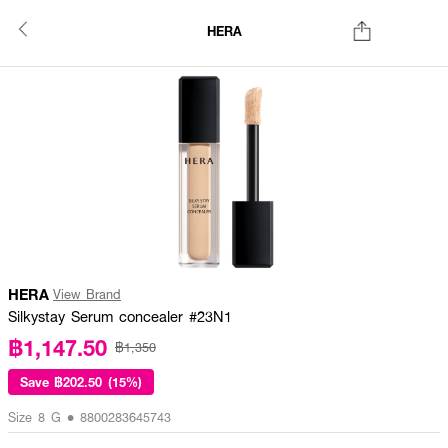
HERA
HERA
View Brand
Silkystay Serum concealer #23N1
฿1,147.50
฿1,350
Save
฿202.50 (15%)
Size 8 G • 8800283645743