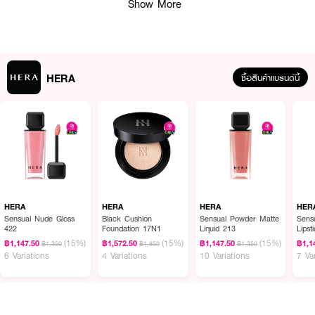
Show More
HERA
ซื้อสินค้าแบรนด์นี้
ผลลัพธ์ที่ได้ :
HERA UV Protector Multi-Defense Fresh SPF50+PA4+50Ml
ครีมกันแดด
เนื้อเอสเซนส์บางเบา มอบการปกป้องครบ 5 ประการ (UVA/UVB, อินฟราเรด,
บลูไลต์, มลภาวะ PM2.5) เนียนเรียบ ไม่เหนียวเหนอะ ซึมเร็ว เหมาะกับผิวทุกประเภท
HERA
HERA
HERA
HER
·
ครีมกันแดดมอยซ์เจอร์ที่ช่วยให้ความชุ่มชื้นที่เย็นสบาย
Sensual Nude Gloss
Black Cushion
Sensual Powder Matte
Sens
422
Foundation 17N1
Liquid 213
Lipst
·
ช่วยลดความร้อนของผิว และไม่เหนียวเหนอะหนะ มอบความชุ่มชื้นให้แก่ผิว
(15%)
(15%)
(15%)
฿1,147.50
฿1,572.50
฿1,147.50
฿1,1
฿1,350
฿1,850
฿1,350
6 Variations
4 Variations
10 Variations
7 Va
·
ครีมกันแดดสูตรระคายเคืองน้อย ที่ให้การปกป้องอย่างแน่นหนา แต่บอบบางต่อ
ผิว
·
ครีมกันแดดบำรุงผิว ที่ยิ่งทายิ่งทำให้ผิวดีขึ้น