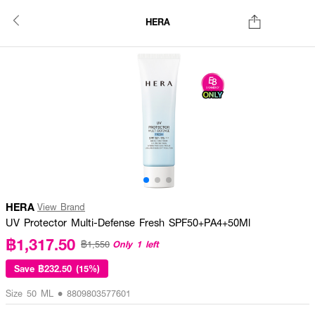
HERA
HERA
View Brand
UV Protector Multi-Defense Fresh SPF50+PA4+50Ml
฿1,317.50
Only 1 left
฿1,550
Save
฿232.50 (15%)
Size 50 ML • 8809803577601