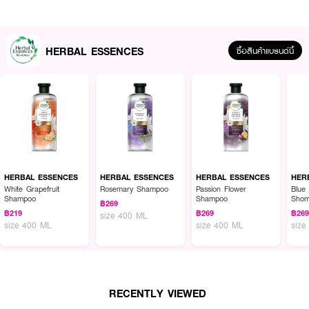
HERBAL ESSENCES
ซื้อสินค้าแบรนด์นี้
HERBAL ESSENCES
HERBAL ESSENCES
HERBAL ESSENCES
HER
ผลลัพธ์ที่ได้ :
White Grapefruit
Rosemary Shampoo
Passion Flower
Blue
Shampoo
Shampoo
Sho
฿269
เพื่อผมแข็งแรงมีน้ำหนัก ครีมนวดสำหรับผมแห้งเปล่งความงามแบบธรรมชาติด้วย
฿219
฿269
฿26
size 400 ML
ครีมนวดพิเศษที่มีส่วนผสมของพฤกษาธรรมชาติ เพื่อผมชุ่มชื่นนุ่มลื่น และพลิ้ว
size 400 ML
size 400 ML
size
สวย
● HERBAL ESSENCES-Clairol Conditioner Weighty and Strong
●
ครีมนวดสำหรับผมแห้ง
RECENTLY VIEWED
● ช่วยให้ผม
ชุ่มชื่นนุ่มลื่น และพลิ้วสวย