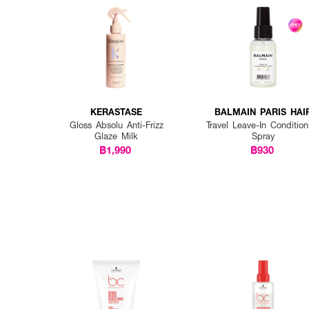
KERASTASE
BALMAIN PARIS HAI
COUTURE
Gloss Absolu Anti-Frizz
Travel Leave-In Condition
Glaze Milk
Spray
฿1,990
฿930