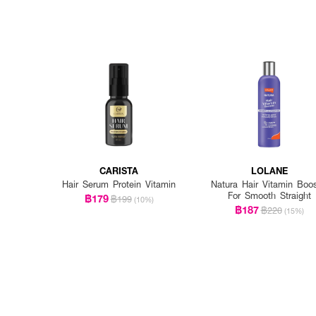
CARISTA
LOLANE
Hair Serum Protein Vitamin
Natura Hair Vitamin Boos
For Smooth Straight
฿179
฿199
(10%)
฿187
฿220
(15%)