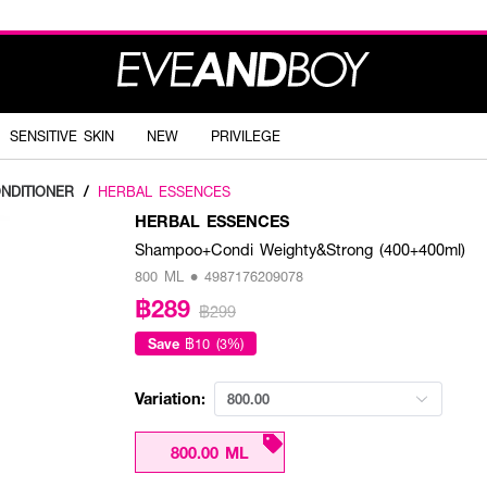
SENSITIVE SKIN
NEW
PRIVILEGE
ONDITIONER
/
HERBAL ESSENCES
HERBAL ESSENCES
Shampoo+Condi Weighty&Strong (400+400ml)
800 ML • 4987176209078
฿289
฿299
Save
฿10 (3%)
Variation:
800.00
800.00 ML