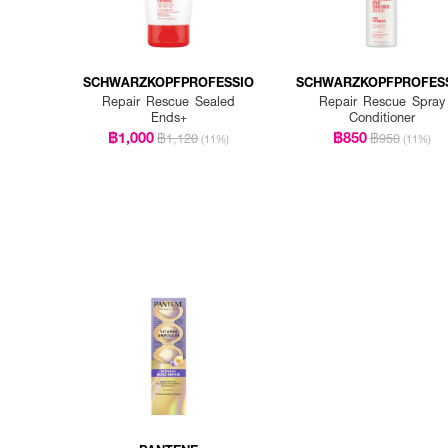
SCHWARZKOPFPROFESSIO
SCHWARZKOPFPROFES
Repair Rescue Sealed
Repair Rescue Spray
Ends+
Conditioner
฿1,000
฿850
฿1,120
฿950
(11%)
(11%)