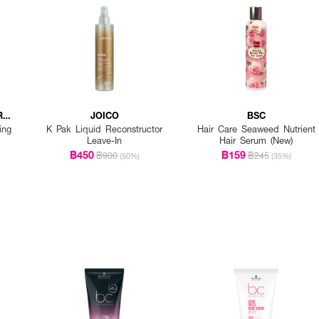
R
JOICO
BSC
ing
K Pak Liquid Reconstructor
Hair Care Seaweed Nutrient
Leave-In
Hair Serum (New)
฿450
฿159
฿900
฿245
(50%)
(35%)