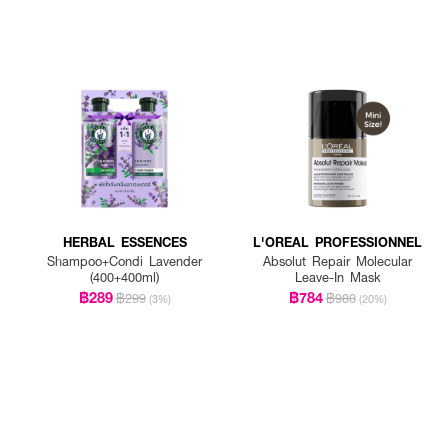
HERBAL ESSENCES
L'OREAL PROFESSIONNEL
Shampoo+Condi Lavender
Absolut Repair Molecular
(400+400ml)
Leave-In Mask
฿289
฿784
฿299
฿980
(3%)
(20%)