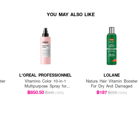
YOU MAY ALSO LIKE
L'OREAL PROFESSIONNEL
LOLANE
ter
Vitamino Color 10-in-1
Natura Hair Vitamin Booster
Multipurpose Spray for
For Dry And Damaged
Colored Hair
฿850.50
฿187
฿945
฿220
(10%)
(15%)