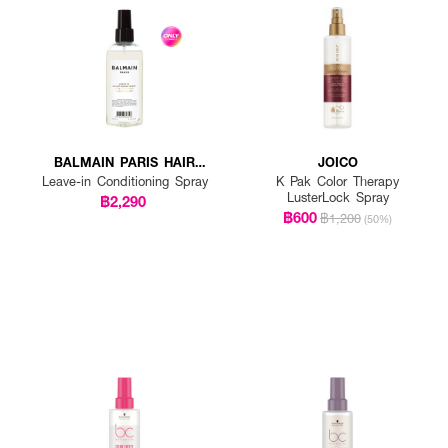
BALMAIN PARIS HAIR
JOICO
COUTURE
Leave-in Conditioning Spray
K Pak Color Therapy
LusterLock Spray
฿2,290
฿600
฿1,200
(50%)