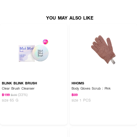
YOU MAY ALSO LIKE
BLINK BLINK BRUSH
HHOMS
Clear Brush Cleanser
Body Gloves Scrub : Pink
(33%)
฿199
฿89
฿299
size 65 G
size 1 PCS