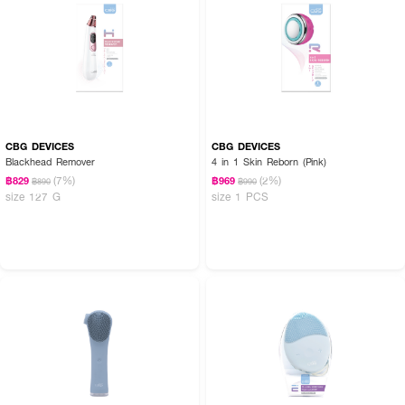
CBG DEVICES
CBG DEVICES
Blackhead Remover
4 in 1 Skin Reborn (Pink)
(7%)
(2%)
฿829
฿969
฿890
฿990
size 127 G
size 1 PCS