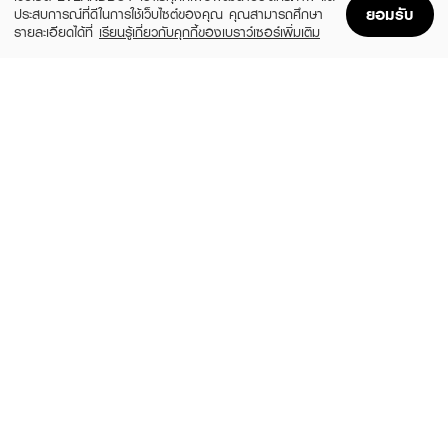
ยอมรับ
ประสบการณ์ที่ดีในการใช้เว็บไซต์ของคุณ คุณสามารถศึกษา
รายละเอียดได้ที่
เรียนรู้เกี่ยวกับคุกกี้ของเบราว์เซอร์เพิ่มเติม
Home
Home
Promotions
Promotions
Shopping Bag
Shopping Bag
Account
Account
HHOMS
SAIJAI SECRET
Korea Face Exfoliating Glove
Chiffon Puff
฿219
฿199
size 1 PCS
size 10 G
SAIJAI SECRET
MOONZOON
Egg Bun
Comedone Extractor (Ziplock Bag)
(51%)
฿290
฿29
฿59