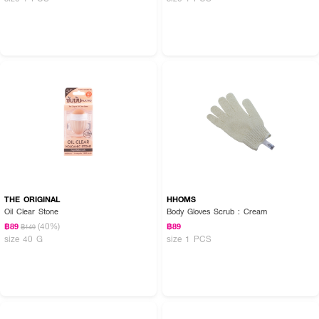
THE ORIGINAL
HHOMS
Oil Clear Stone
Body Gloves Scrub : Cream
(40%)
฿89
฿89
฿149
size 40 G
size 1 PCS