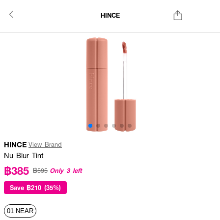
HINCE
HINCE
View Brand
Nu Blur Tint
฿385
Only 3 left
฿595
Save
฿210 (35%)
01 NEAR