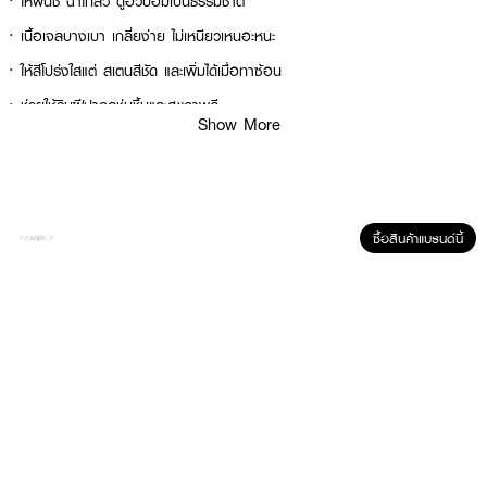
· ให้ฟินิช ฉ่ำโกลว์ ดูอวบอิ่มเป็นธรรมชาติ
· เนื้อเจลบางเบา เกลี่ยง่าย ไม่เหนียวเหนอะหนะ
· ให้สีโปร่งใสแต่ สเตนสีชัด และเพิ่มได้เมื่อทาซ้อน
· ช่วยให้ริมฝีปากดูชุ่มชื้นและสุขภาพดี
Show More
· มีหลายเฉดสีให้เลือก เหมาะกับหลายลุคและหลายโทนผิว
· ขนาด 4 ml พกพาสะดวก เหมาะสำหรับเติมระหว่างวัน
· เหมาะสำหรับใช้ได้ทั้งผู้หญิงและผู้ชายในลุค everyday look
ซื้อสินค้าแบรนด์นี้
· FDA Registration No. : 10-2-6900015759
How to Use :
ผลิตภัณฑ์ใช้แต่งเติมริมฝีปาก