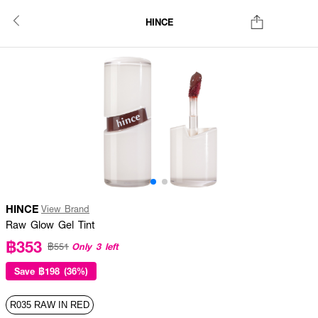
HINCE
HINCE
View Brand
Raw Glow Gel Tint
฿353
Only 3 left
฿551
Save
฿198 (36%)
R035 RAW IN RED