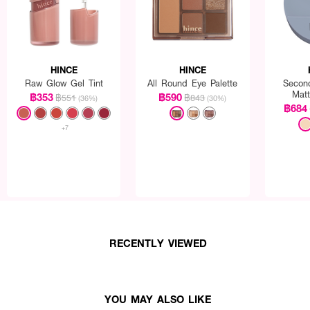
HINCE
HINCE
Raw Glow Gel Tint
All Round Eye Palette
Secon
Mat
฿353
฿590
฿551
฿843
(36%)
(30%)
฿684
+7
RECENTLY VIEWED
YOU MAY ALSO LIKE