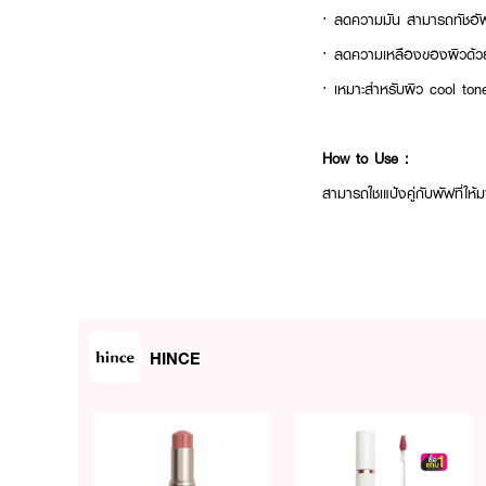
· ลดความมัน สามารถทัชอัพระห
· ลดความเหลืองของผิวด้วยแ
· เหมาะสำหรับผิว cool ton
How to Use :
สามารถใชเแป้งคู่กับพัฟที่ให
HINCE