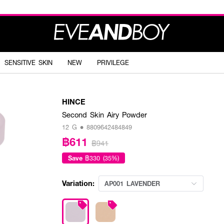
SENSITIVE SKIN
NEW
PRIVILEGE
HINCE
Second Skin Airy Powder
12 G • 8809642484849
฿611
฿941
Save
฿330 (35%)
Variation:
AP001 LAVENDER