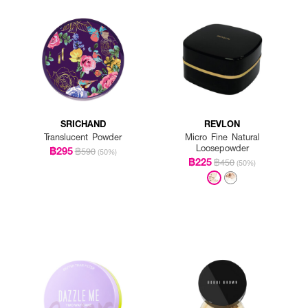
SRICHAND
REVLON
Translucent Powder
Micro Fine Natural
Loosepowder
฿295
฿590
(50%)
฿225
฿450
(50%)