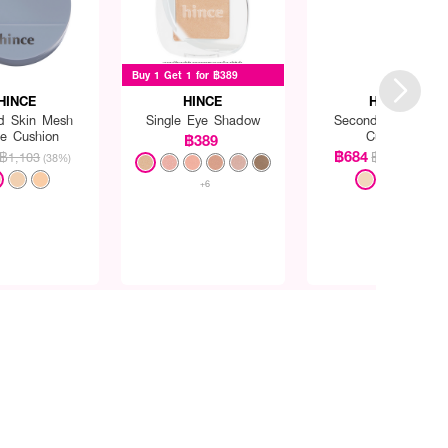
Buy 1 Get 1 for ฿389
HINCE
HINCE
HINCE
d Skin Mesh
Single Eye Shadow
Second Skin Glow
te Cushion
Cushion
฿389
฿684
฿1,103
฿1,103
(38%)
(38%)
+6