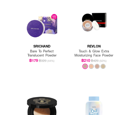
SRICHAND
REVLON
Bare To Perfect
Touch & Glow Extra
Translucent Powder
Moisturizing Face Powder
฿179
฿210
฿320
฿420
(44%)
(50%)