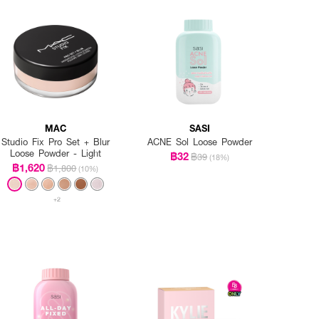
MAC
SASI
Studio Fix Pro Set + Blur
ACNE Sol Loose Powder
Loose Powder - Light
฿32
฿39
(18%)
฿1,620
฿1,800
(10%)
+2