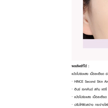
ผลลัพธ์ที่ได้ :
แป้งโปร่งแสง เนื้อละเอียด
· HINCE Second Skin Ai
· ฮินซ์ เซคเคินด์ สกิน แอรี
· แป้งโปร่งแสง เนื้อละเอียด
· ปรับให้ผิวสว่าง กระจ่างใสข