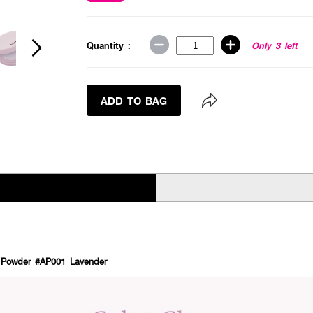
Quantity :
Only 3 left
ADD TO BAG
 Powder #AP001 Lavender