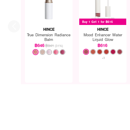
Buy 1 Get 1 for ฿616
HINCE
HINCE
True Dimension Radiance
Mood Enhancer Water
Balm
Liquid Glow
฿646
฿616
฿941
(31%)
+3