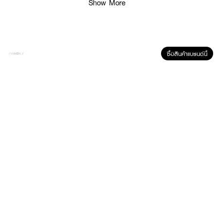
Show More
ซื้อสินค้าแบรนด์นี้
ผลลัพธ์ที่ได้ :
ไพรเมอร์ให้ความชุ่มชื่นแบบน้ำแต่อยู่ในรูปแบบเจล
HINCE Second Skin
Hydrating Primer
ที่ช่วยปรับผิวให้ดูไร้ที่ติอย่างเป็นธรรมชาติ ช่วยให้รองพื้นแนบ
สนิทกับผิวได้เป็นอย่างดี ใช้แล้วไม่หนักผิว ดูโกลว์สวยเป็นธรรมชาติดี
• ไพรเมอร์เนื้อสัมผัสเจลครีม
• เกลี่ยง่าย ไม่ทิ้งคราบ ซึมไว
• พร้อมผิวที่ชุ่มน้ำ มอบผิวสวยสุขภาพดี
• ช่วยให้เครื่องสำอางติดทนตลอดวัน