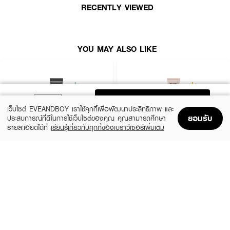
RECENTLY VIEWED
• ขนาด 40 ml.
YOU MAY ALSO LIKE
ADD TO BAG
เว็บไซต์ EVEANDBOY เราใช้คุกกี้เพื่อพัฒนาประสิทธิภาพ และ
ยอมรับ
ประสบการณ์ที่ดีในการใช้เว็บไซต์ของคุณ คุณสามารถศึกษา
รายละเอียดได้ที่
เรียนรู้เกี่ยวกับคุกกี้ของเบราว์เซอร์เพิ่มเติม
Home
Home
Promotions
Promotions
Shopping Bag
Shopping Bag
Account
Account
IN2IT
MILLE
Primer++ PMP
Snail Bright Primer SPF15 PA+
(17%)
฿199
฿999
฿239
size 15 G
2 Variations
How to Use :