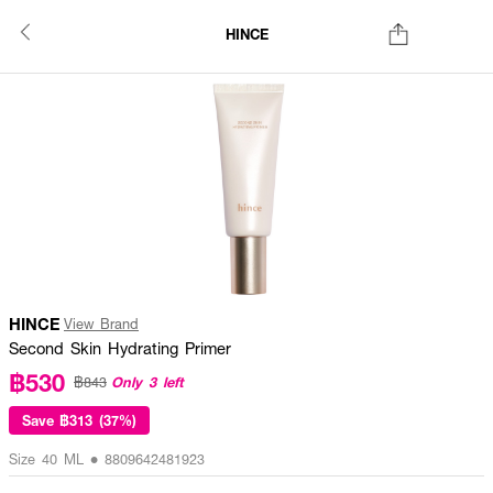
HINCE
HINCE
View Brand
Second Skin Hydrating Primer
฿530
Only 3 left
฿843
Save
฿313 (37%)
Size 40 ML • 8809642481923