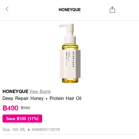
HONEYQUE
HONEYQUE
View Brand
Deep Repair Honey + Protein Hair Oil
฿490
฿590
Save
฿100 (17%)
Size 100 ML • 4580635110276