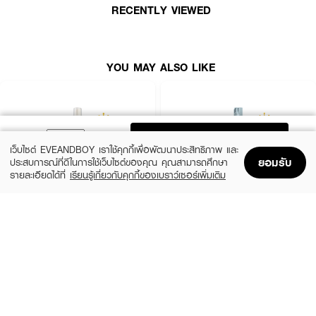
• อุดมด้วยน้ำมันธรรมชาติ เช่น อะโวคาโด อาร์แกน เมล็ดแอปริคอต น้ำผึ้ง นม
RECENTLY VIEWED
และรอยัลเจลลี่
• ใช้ได้ทั้งตอนผมเปียกหมาด และผมแห้ง
YOU MAY ALSO LIKE
เลขที่จดแจ้ง: 10-2-6800020833
ปริมาณสุทธิ: 100 มล.
ADD TO BAG
เว็บไซต์ EVEANDBOY เราใช้คุกกี้เพื่อพัฒนาประสิทธิภาพ และ
How to Use:
ยอมรับ
ประสบการณ์ที่ดีในการใช้เว็บไซต์ของคุณ คุณสามารถศึกษา
• ใช้ในปริมาณพอเหมาะ ลูบไล้บริเวณกลางผมถึงปลายผม
รายละเอียดได้ที่
เรียนรู้เกี่ยวกับคุกกี้ของเบราว์เซอร์เพิ่มเติม
Home
Home
Promotions
Promotions
Shopping Bag
Shopping Bag
Account
Account
• ใช้ได้ทั้งตอนผมแห้งหรือผมเปียกหมาด โดยไม่ต้องล้างออก
XEILTECH-EX
GO HAIR
X9 Amino Cell Rebuild Hair Tonic Hair
Silky Seaweed Nutrients
Serum
ดูแลผมให้เงางาม มีน้ำหนัก จัดทรงง่ายในทุกวัน ด้วยพลังจากน้ำผึ้งและโปรตีน
(10%)
฿296
฿329
ธรรมชาติ 🍯✨
(34%)
฿195
฿295
size 250 ML
size 85 ML