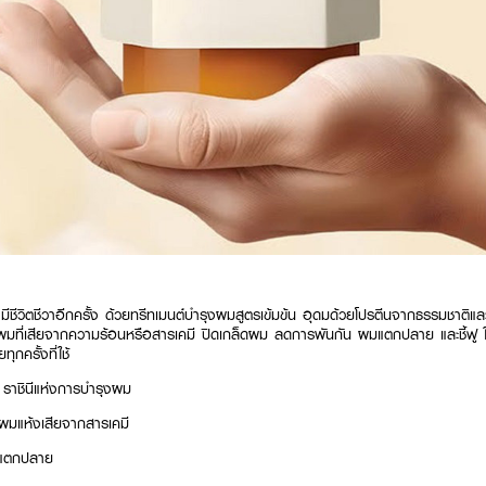
ามีชีวิตชีวาอีกครั้ง ด้วยทรีทเมนต์บำรุงผมสูตรเข้มข้น อุดมด้วยโปรตีนจากธรรมชาติแ
มที่เสียจากความร้อนหรือสารเคมี ปิดเกล็ดผม ลดการพันกัน ผมแตกปลาย และชี้ฟู ใ
กครั้งที่ใช้
 ราชินีแห่งการบำรุงผม
ผมแห้งเสียจากสารเคมี
ะแตกปลาย