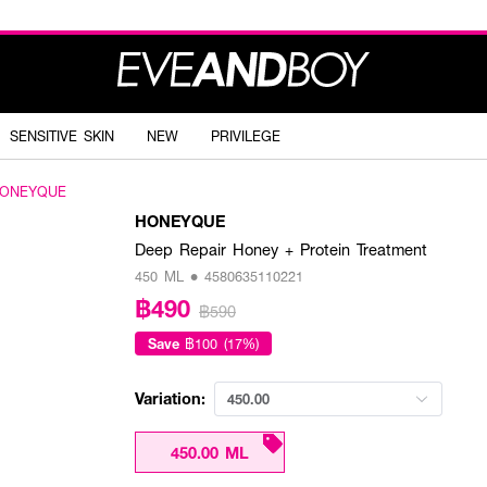
SENSITIVE SKIN
NEW
PRIVILEGE
ONEYQUE
HONEYQUE
Deep Repair Honey + Protein Treatment
450 ML • 4580635110221
฿490
฿590
Save
฿100 (17%)
Variation:
450.00
450.00 ML