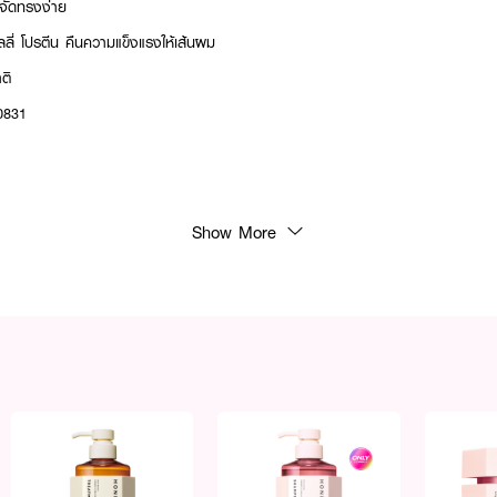
จัดทรงง่าย
ลี่ โปรตีน คืนความแข็งแรงให้เส้นผม
ติ
0831
Show More
์ในปริมาณพอเหมาะลงบนฝ่ามือ
ดยเน้นบริเวณกลางถึงปลายผม
ณ 1-2 นาที
นอย่างมั่นใจ ด้วยทรีทเมนต์ระดับซาลอนในบ้านคุณเอง ✨💛