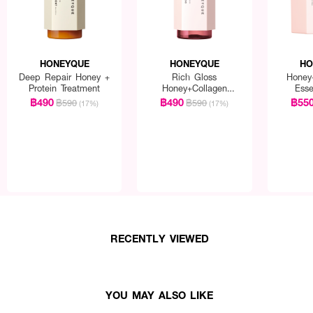
HONEYQUE
HONEYQUE
HO
Deep Repair Honey +
Rich Gloss
Honey
Protein Treatment
Honey+Collagen
Ess
Shampoo
฿490
฿490
฿55
฿590
฿590
(17%)
(17%)
RECENTLY VIEWED
YOU MAY ALSO LIKE