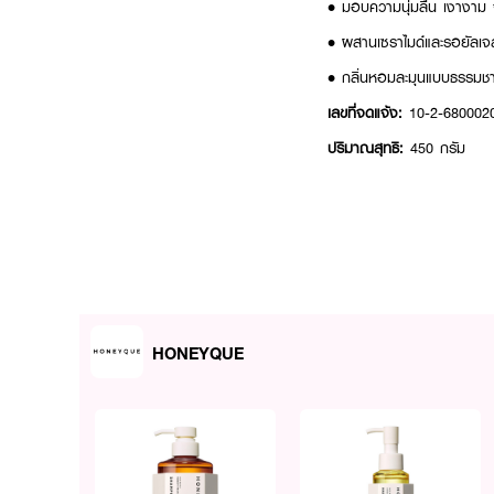
• มอบความนุ่มลื่น เงางาม 
• ผสานเซราไมด์และรอยัลเจล
• กลิ่นหอมละมุนแบบธรรมชา
เลขที่จดแจ้ง:
10-2-680002
ปริมาณสุทธิ:
450 กรัม
How to Use:
• หลังสระผม บีบทรีทเมนต
• ชโลมลงบนเส้นผมเปียก โ
• นวดผมเบาๆ ทิ้งไว้ประมา
HONEYQUE
• ล้างออกด้วยน้ำสะอาด
ให้ผมเสียกลับมาสวยนุ่มลื่