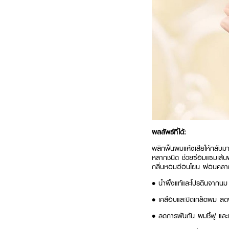
ผลลัพธ์ที่ได้:
พลิกฟื้นผมแห้งเสียให้กลับม
หลากชนิด ช่วยซ่อมแซมเส้นผ
กลิ่นหอมอ่อนโยน ผ่อนคลายทุ
• น้ำผึ้งแท้และโปรตีนจากนม
• เคลือบและปิดเกล็ดผม ลด
• ลดการพันกัน ผมชี้ฟู แล