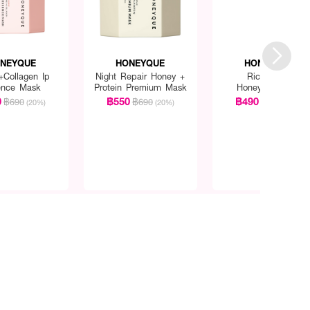
NEYQUE
HONEYQUE
HONEYQUE
+Collagen Ip
Night Repair Honey +
Rich Gloss
ence Mask
Protein Premium Mask
Honey+Collagen
Treatment
0
฿550
฿490
฿690
฿690
฿590
(20%)
(20%)
(17%)