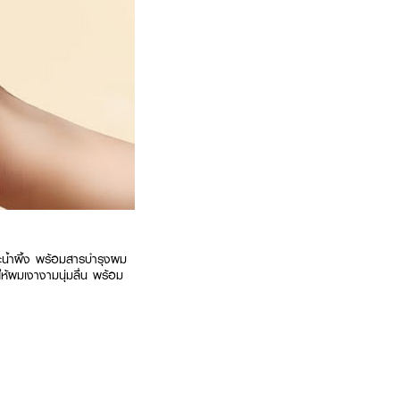
ละน้ำผึ้ง พร้อมสารบำรุงผม
ห้ผมเงางามนุ่มลื่น พร้อม