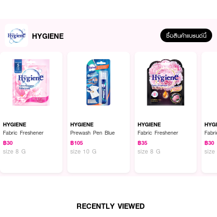
HYGIENE
ซื้อสินค้าแบรนด์นี้
HYGIENE
HYGIENE
HYGIENE
HYG
ผลลัพธ์ที่ได้ :
Fabric Freshener
Prewash Pen Blue
Fabric Freshener
Fabr
ไฮยีนปากกาขจัดคราบ O2 Action Power ใช้สำหรับทำความสะอาดคราบเฉพาะจุด
฿30
฿105
฿35
฿30
ก่อนซัก ใช้ได้ทั้งผ้าสี ผ้าขาว ใช้ง่าย พกพาสะดวก และใช้ได้หลากหลายประเภทผ้า
size 8 G
size 10 G
size 8 G
size
ยกเว้นผ้าไหมพรม ผ้าขนสัตว์ สามารถใช้ได้กับเสื้อผ้า ผ้าพันคอ เครื่องนอน
● ไฮยีน ปากกาขจัดคราบ ฟ้า
● ไฮยีน ปากกาขจัดคราบ ควิกแอนด์คลีน
RECENTLY VIEWED
● ทำความสะอาดคราบเฉพาะจุดก่อนซัก