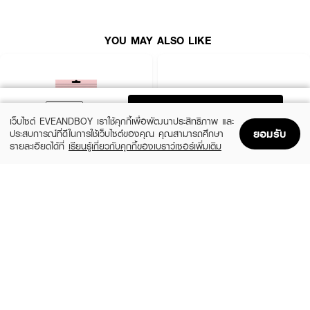
● ใช้ได้ทั้งผ้าสี ผ้าขาว
● ใช้ง่าย พกพาสะดวก
YOU MAY ALSO LIKE
● สามารถใช้ได้กับเสื้อผ้า ผ้าพันคอ เครื่องนอน
● ยกเว้นผ้าไหมพรม ผ้าขนสัตว์
● ปริมาณ 10 g.
ADD TO BAG
เว็บไซต์ EVEANDBOY เราใช้คุกกี้เพื่อพัฒนาประสิทธิภาพ และ
ยอมรับ
ประสบการณ์ที่ดีในการใช้เว็บไซต์ของคุณ คุณสามารถศึกษา
รายละเอียดได้ที่
เรียนรู้เกี่ยวกับคุกกี้ของเบราว์เซอร์เพิ่มเติม
Home
Home
Promotions
Promotions
Shopping Bag
Shopping Bag
Account
Account
PARAZZI
MADAME LOUISE
U Nipple Silicone Pads
Snow Lotus EX Cream
(50%)
฿125
฿450
฿250
size 45 G
Nude