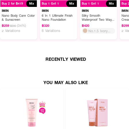
Buy 2 for ฿419
Mix
Buy 1 Get 1
Mix
Buy 1 Get 1
Mix
Buy 
ครีมกันแดดสำหรับผิวกาย
เนื้อครีมเป็นเนื้อนาโน ทาแล้วผิวจะเนียนเหมือนใส่ถุง
น่อง เพราะครีมจะไปเบลอรูขุมขน และปรับสีผิวให้สว่างขึ้นทันที ทาแล้วแห้งสบายผิว
IMIN
IMIN
IMIN
IMIN
ไม่เหนียวเหมือนบีบีหรือครีมทาผิวทั่วไป และไม่ติดขนแน่นอน
Nano Body Care Color
6 In 1 Ultimate Finish
Silky Smooth
Nano
& Sunscreen
Nano Foundation
Waterproof Two Way
Crea
Compact Powder
SPF
· มีค่าป้องกันแสงแดด SPF50 PA++
(34%)
฿259
฿320
฿420
฿29
฿390
2 Variations
6 Variations
2 Va
No.1.5 Ivory
· ช่วยปรับสีผิวให้สว่างและเนียนขึ้นทันทีที่ทา
Light
· มีคุณสมบัติกันน้ำ (Waterproof)
· เนื้อครีมบางเบา แห้งเร็ว ไม่เหนียวเหนอะหนะ
RECENTLY VIEWED
· FDA Registration No. : 10-4-6700000763
YOU MAY ALSO LIKE