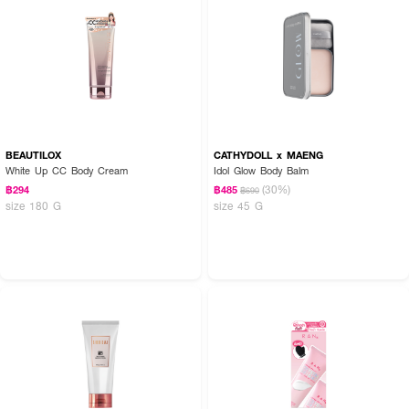
BEAUTILOX
CATHYDOLL x MAENG
White Up CC Body Cream
Idol Glow Body Balm
(30%)
฿294
฿485
฿690
size 180 G
size 45 G