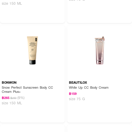
size 150 ML
BONWON
BEAUTILOX
Snow Perfect Sunscreen Body CC
White Up CC Body Cream
Cream Plus+
฿159
(9%)
฿265
฿290
size 75 G
size 150 ML