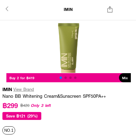
IMIN
Buy 2 for ฿419
Mix
IMIN
View Brand
Nano BB Whitening Cream&Sunscreen SPF50PA++
฿299
Only 3 left
฿420
Save
฿121 (29%)
NO.1