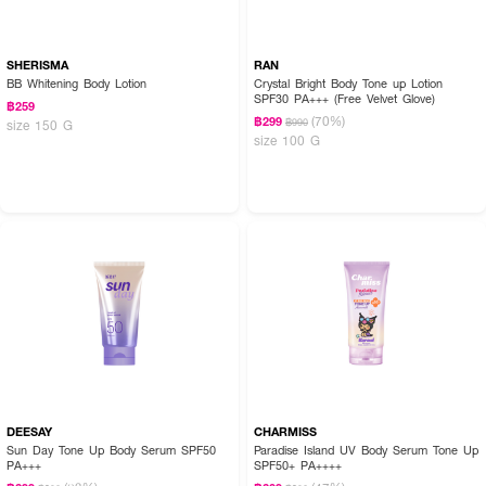
SHERISMA
RAN
BB Whitening Body Lotion
Crystal Bright Body Tone up Lotion
SPF30 PA+++ (Free Velvet Glove)
฿259
(70%)
฿299
฿990
size 150 G
size 100 G
DEESAY
CHARMISS
Sun Day Tone Up Body Serum SPF50
Paradise Island UV Body Serum Tone Up
PA+++
SPF50+ PA++++