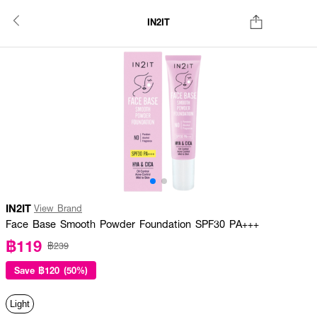
IN2IT
IN2IT
View Brand
Face Base Smooth Powder Foundation SPF30 PA+++
฿119
฿239
Save
฿120 (50%)
Light