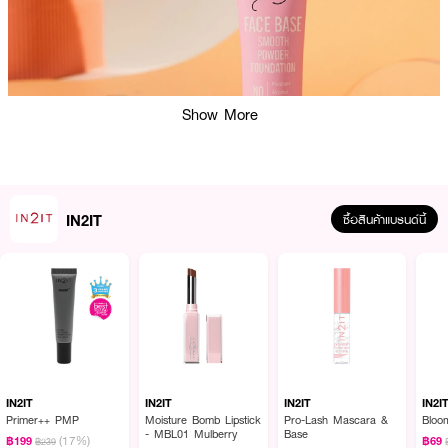
Show More
IN2IT
ซื้อสินค้าแบรนด์นี้
ผลลัพธ์ที่ได้ :
IN2IT Face Base Smooth Powder Foundation SPF30 PA+++
รองพื้นลิควิด
เนื้อครีม เมื่อเกลี่ยจะกลายเป็นแป้ง (Liquid to Powder) ให้ลุคแมทเบาสบายตลอด
วัน ทาทับได้โดยไม่เป็นคราบและไม่ก่อให้เกิดสิว ช่วยเติมร่องผิวให้เรียบ ปกป้องผิว
IN2IT
IN2IT
IN2IT
IN2I
จากมลภาวะ PM 2.5 พร้อมสารบำรุงผิว Korea Cica และ Sodium Hya
Primer++ PMP
Moisture Bomb Lipstick
Pro-Lash Mascara &
Bloo
- MBL01 Mulberry
Base
(17%)
฿199
฿69
฿239