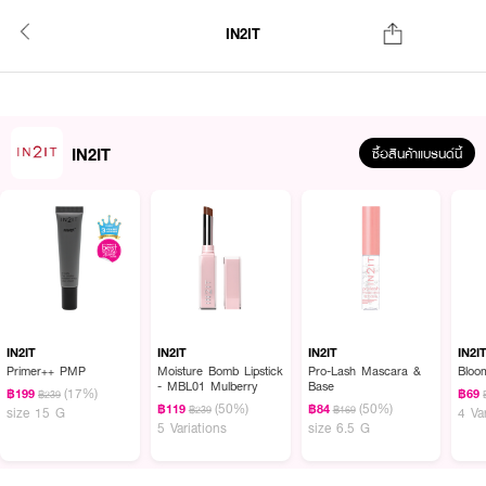
IN2IT
IN2IT
ซื้อสินค้าแบรนด์นี้
IN2IT
IN2IT
IN2IT
IN2I
Primer++ PMP
Moisture Bomb Lipstick
Pro-Lash Mascara &
Bloo
- MBL01 Mulberry
Base
(17%)
฿199
฿69
฿239
(50%)
(50%)
฿119
฿84
฿239
฿169
size 15 G
4 Va
5 Variations
size 6.5 G